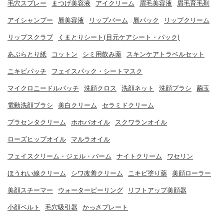
毛穴スプレー
まつげ美容液
アイクリーム
眉毛美容液
眉毛育毛剤
アイシャンプー
唇美容液
リップバーム
唇パック
リップクリーム
リップスクラブ
くまとりシート(目元ケアシート・パック)
あぶらとり紙
コットン
シミ用飲み薬
スキンケアトラベルセット
ニキビパッチ
フェイスパック・シートマスク
マイクロニードルパッチ
洗顔クロス
洗顔ネット
洗顔ブラシ
繭玉
電動洗顔ブラシ
美白クリーム
セラミドクリーム
プラセンタクリーム
ホホバオイル
スクワランオイル
ローズヒップオイル
マルラオイル
フェイスクリーム・ジェル・バーム
ナイトクリーム
ワセリン
ほうれい線クリーム
シワ改善クリーム
ニキビ塗り薬
美顔ローラー
美顔スチーマー
ウォーターピーリング
リフトアップ美顔器
小顔ベルト
毛穴吸引器
かっさプレート