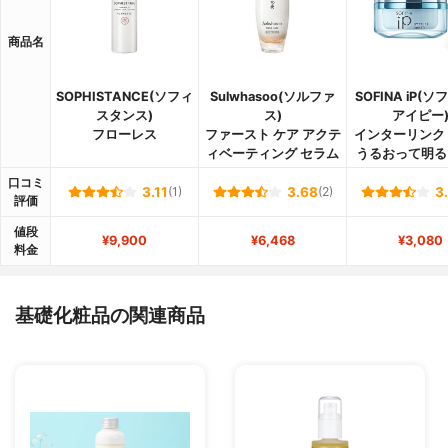
商品名
SOPHISTANCE(ソフィ
Sulwhasoo(ソルファ
SOFINA iP(
スタンス)
ス)
アイピー
フローレス
ファースト ケア アクテ
インターリンク
ィベーティング セラム
うるおって明る
口コミ
3.11
(1)
3.68
(2)
3
評価
値段
¥9,900
¥6,468
¥3,080
料金
基礎化粧品の関連商品