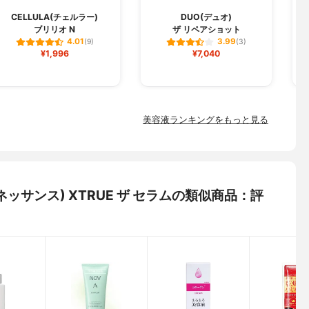
CELLULA(チェルラー)
DUO(デュオ)
ブリリオ N
ザ リペアショット
フ
4.01
3.99
(9)
(3)
¥1,996
¥7,040
美容液ランキングをもっと見る
ラブルネッサンス) XTRUE ザ セラムの類似商品：評