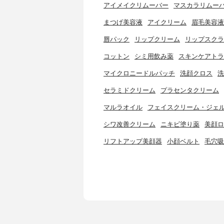
アイメイクリムーバー
マスカラリムー
まつげ美容液
アイクリーム
眉毛美容液
唇パック
リップクリーム
リップスクラ
コットン
シミ用飲み薬
スキンケアトラ
マイクロニードルパッチ
洗顔クロス
洗
セラミドクリーム
プラセンタクリーム
マルラオイル
フェイスクリーム・ジェ
シワ改善クリーム
ニキビ塗り薬
美顔ロ
リフトアップ美顔器
小顔ベルト
毛穴吸