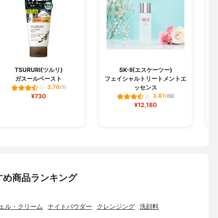
TSURURI(ツルリ)
SK-II(エスケーツー)
ガスールペースト
フェイシャルトリートメントエ
ッセンス
3.76
(1)
¥730
3.81
(68)
¥12,180
すめ商品ランキング
ェル・クリーム
ナイトパウダー
クレンジング
洗顔料