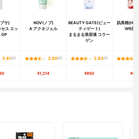
イプサ)
NOV(ノブ)
BEAUTY GATE(ビュー
肌美精(HADA
セス エッ
A アクネジェル
ティゲート)
WR美容
 OP
まるまる美容液 コラー
ゲン
3.81
(1)
3.80
(1)
3.83
(1)
80
¥1,214
¥850
¥66