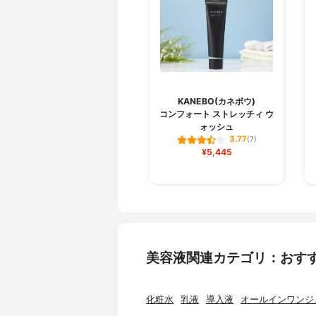
KANEBO(カネボウ)
コンフォート ストレッチィ ウ
ォッシュ
3.77
(7)
¥5,445
美容液関連カテゴリ：おす
化粧水
乳液
導入液
オールインワンジ