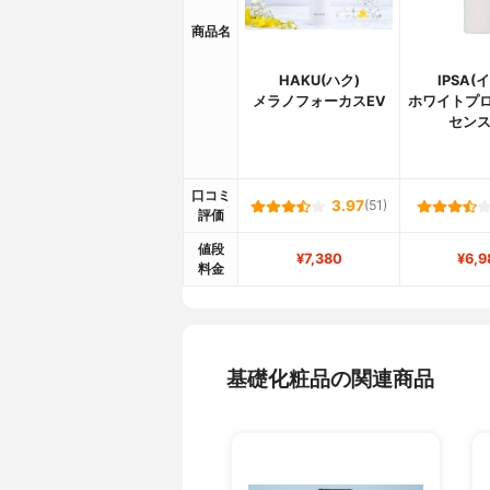
商品名
HAKU(ハク)
IPSA(
メラノフォーカスEV
ホワイトプロ
センス
口コミ
3.97
(51)
評価
値段
¥7,380
¥6,9
料金
基礎化粧品の関連商品