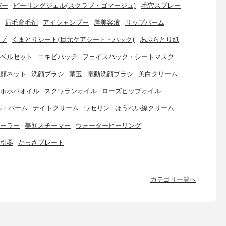
バー
ピーリングジェル(スクラブ・ゴマージュ)
毛穴スプレー
眉毛育毛剤
アイシャンプー
唇美容液
リップバーム
ブ
くまとりシート(目元ケアシート・パック)
あぶらとり紙
ベルセット
ニキビパッチ
フェイスパック・シートマスク
顔ネット
洗顔ブラシ
繭玉
電動洗顔ブラシ
美白クリーム
ホホバオイル
スクワランオイル
ローズヒップオイル
ル・バーム
ナイトクリーム
ワセリン
ほうれい線クリーム
ーラー
美顔スチーマー
ウォーターピーリング
引器
かっさプレート
カテゴリ一覧へ