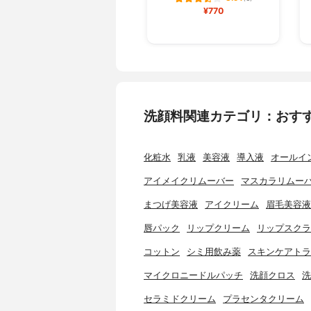
¥770
洗顔料関連カテゴリ：おす
化粧水
乳液
美容液
導入液
オールイ
アイメイクリムーバー
マスカラリムー
まつげ美容液
アイクリーム
眉毛美容液
唇パック
リップクリーム
リップスクラ
コットン
シミ用飲み薬
スキンケアトラ
マイクロニードルパッチ
洗顔クロス
洗
セラミドクリーム
プラセンタクリーム