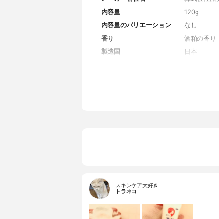
内容量
120g
内容量のバリエーション
なし
香り
酒粕の香り
製造国
日本
薬用成分
なし
全成分
水、グリセ
ルビトール、
加水分解酵
ス、加水分
ーブ果実油
ウリンNa、
メル
スキンケア大好き
トラネコ