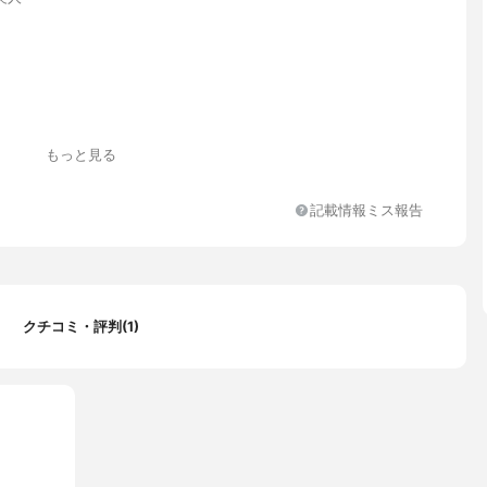
もっと見る
リン、パルミチン酸、ミリスチン酸、ステアリン酸、水酸化K、ソ
ラウリン酸、PEG-6、PEG-75、ステアリン酸グリセリル、BG、
記載情報ミス報告
母エキス、アシタバ葉/茎エキス、加水分解コメエキス、酵母エキ
解酵母、酒粕エキス、コメヌカエキス、グリチルリチン酸2K、オリ
、コメヌカ油、コメ胚芽油、ミツロウ、塩化Na、ココイルメチルタ
ラウレス-7、水添パーム油、エタノール、EDTA-2Na、香料、カラ
クチコミ・評判(1)