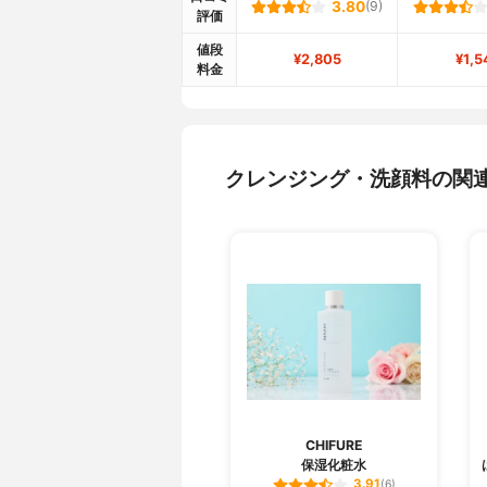
3.80
(9)
評価
値段
¥2,805
¥1,5
料金
クレンジング・洗顔料の関
CHIFURE
保湿化粧水
3.91
(6)