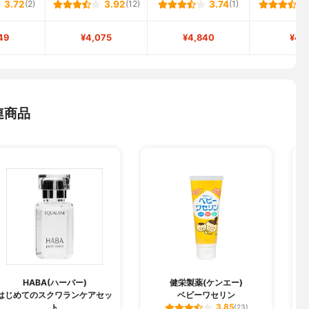
3.72
(2)
3.92
(12)
3.74
(1)
49
¥4,075
¥4,840
¥49
連商品
HABA(ハーバー)
健栄製薬(ケンエー)
はじめてのスクワランケアセッ
ベビーワセリン
ト
3.85
(23)