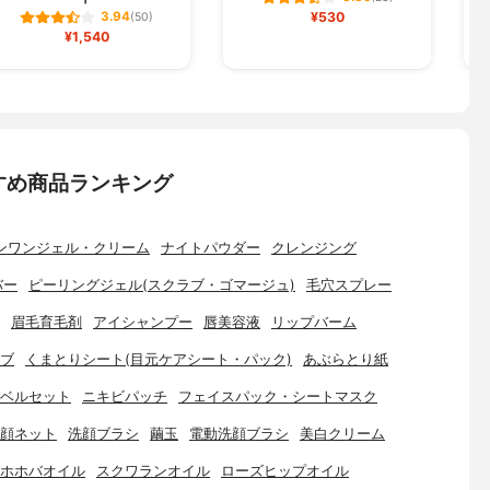
¥530
3.94
(50)
¥1,540
すめ商品ランキング
ンワンジェル・クリーム
ナイトパウダー
クレンジング
バー
ピーリングジェル(スクラブ・ゴマージュ)
毛穴スプレー
眉毛育毛剤
アイシャンプー
唇美容液
リップバーム
ブ
くまとりシート(目元ケアシート・パック)
あぶらとり紙
ベルセット
ニキビパッチ
フェイスパック・シートマスク
顔ネット
洗顔ブラシ
繭玉
電動洗顔ブラシ
美白クリーム
ホホバオイル
スクワランオイル
ローズヒップオイル