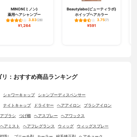
D
MINON(ミノン)
Beautylabo(ビューティラボ)
薬用ヘアシャンプー
ホイップヘアカラー
3.83
3.75
(28)
(7)
¥1,264
¥591
ゴリ：おすすめ商品ランキング
シャワーキャップ
シャンプーディスペンサー
ナイトキャップ
ドライヤー
ヘアアイロン
ブラシアイロン
アブラシ
つげ櫛
ヘアスプレー
ヘアワックス
ヘアミスト
ヘアフレグランス
ウィッグ
ウィッグスプレー
髪隠し
ブリーチ剤
カーラー
縮毛矯正剤
ヘアチョーク