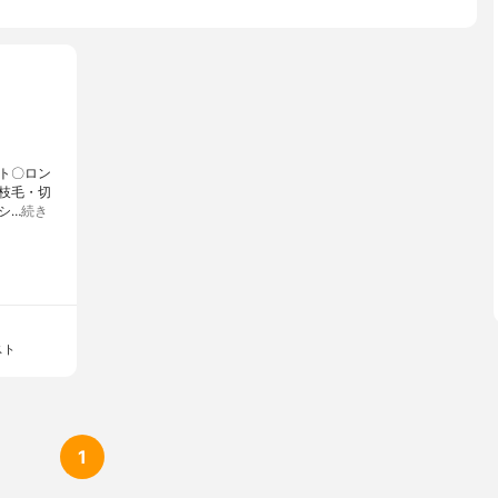
スト〇ロン
枝毛・切
シ…
続き
スト
1