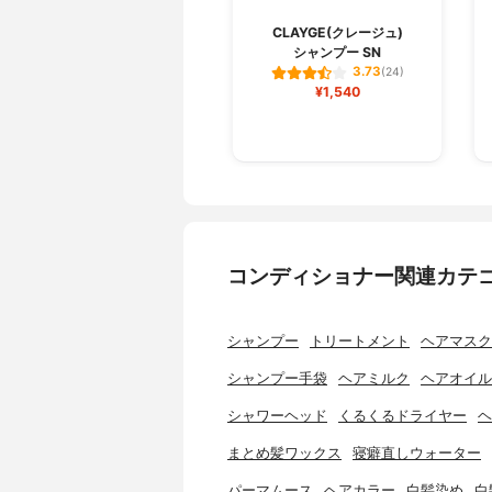
CLAYGE(クレージュ)
シャンプー SN
3.73
(24)
¥1,540
コンディショナー関連カテ
シャンプー
トリートメント
ヘアマスク
シャンプー手袋
ヘアミルク
ヘアオイル
シャワーヘッド
くるくるドライヤー
ヘ
まとめ髪ワックス
寝癖直しウォーター
パーマムース
ヘアカラー
白髪染め
白