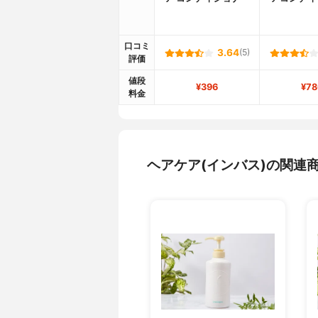
口コミ
3.64
(5)
評価
値段
¥396
¥78
料金
ヘアケア(インバス)の関連