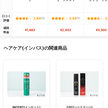
口コミ
3.84
(3)
3.84
(1)
3
評価
値段
¥1,683
¥2,402
¥3,300
料金
ヘアケア(インバス)の関連商品
INCENT(インセント)
CSC(シーエスシー)