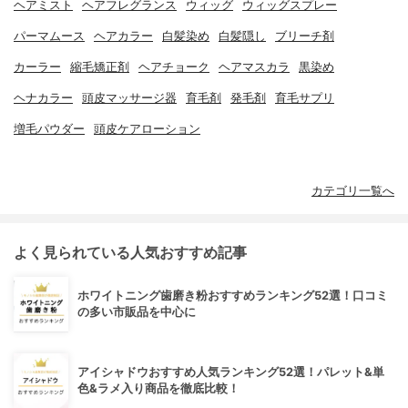
ヘアミスト
ヘアフレグランス
ウィッグ
ウィッグスプレー
パーマムース
ヘアカラー
白髪染め
白髪隠し
ブリーチ剤
カーラー
縮毛矯正剤
ヘアチョーク
ヘアマスカラ
黒染め
ヘナカラー
頭皮マッサージ器
育毛剤
発毛剤
育毛サプリ
増毛パウダー
頭皮ケアローション
カテゴリ一覧へ
よく見られている人気おすすめ記事
ホワイトニング歯磨き粉おすすめランキング52選！口コミ
の多い市販品を中心に
アイシャドウおすすめ人気ランキング52選！パレット&単
色&ラメ入り商品を徹底比較！