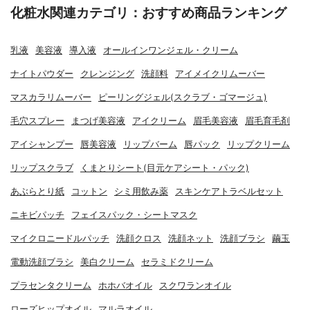
化粧水関連カテゴリ：おすすめ商品ランキング
乳液
美容液
導入液
オールインワンジェル・クリーム
ナイトパウダー
クレンジング
洗顔料
アイメイクリムーバー
マスカラリムーバー
ピーリングジェル(スクラブ・ゴマージュ)
毛穴スプレー
まつげ美容液
アイクリーム
眉毛美容液
眉毛育毛剤
アイシャンプー
唇美容液
リップバーム
唇パック
リップクリーム
リップスクラブ
くまとりシート(目元ケアシート・パック)
あぶらとり紙
コットン
シミ用飲み薬
スキンケアトラベルセット
ニキビパッチ
フェイスパック・シートマスク
マイクロニードルパッチ
洗顔クロス
洗顔ネット
洗顔ブラシ
繭玉
電動洗顔ブラシ
美白クリーム
セラミドクリーム
プラセンタクリーム
ホホバオイル
スクワランオイル
ローズヒップオイル
マルラオイル