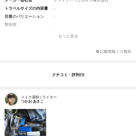
メーカー会社名
サントリーウエルネス株式会社
トラベルサイズの内容量
-
容量のバリエーション
-
製造国
-
香り
無香料
もっと見る
対象年代
50代
薬用成分
-
記載情報ミス報告
全成分
水、ＢＧ、グリセリン、グリセレス－２
６、エタノール、乳酸桿菌／ブドウ果汁発
酵液、トレハロース、オレンジ油、シロキ
クチコミ・評判(1)
クラゲ多糖体、セイヨウトチノキ種子エキ
ス、アセチルヒアルロン酸Ｎａ、メマツヨ
イグサ種子エキス、アルギン酸Ｎａ、ワイ
ンエキス、シラカンバ樹皮エキス、加水分
メイク講師 / ライター
解酵母、サッカロミセスセレビシアエエキ
つかお あさこ
ス、イソステアリン酸ＰＥＧ－５０水添ヒ
マシ油、ＰＥＧ－３２、ＰＥＧ－６、キサ
ンタンガム、ポリソルベート８０、ＰＥＧ
－１０メチルエーテルジメチコン、クエン
酸Ｎａ、クエン酸、トコフェロール、メチ
ルパラベン