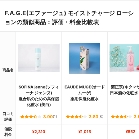
F.A.G.E(エファージュ) モイストチャージ ローシ
ョンの類似商品：評価・料金比較表
商品名
SOFINA jenne(ソフィ
EAUDE MUGE(オード
菊正宗(キクマ
ーナ ジェンヌ)
ムーゲ)
日本酒の化粧水
混合肌のための高保湿
薬用保湿化粧水
化粧水 (美白)
口コミ
3.90
(1)
3.83
(8)
3.
評価
値段
¥2,310
¥1,015
¥552
料金