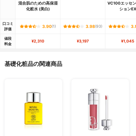
混合肌のための高保湿
VC100エッセ
化粧水 (美白)
ションE
口コミ
3.90
(1)
3.98
(93)
3.
評価
値段
¥2,310
¥3,197
¥1,045
料金
基礎化粧品の関連商品