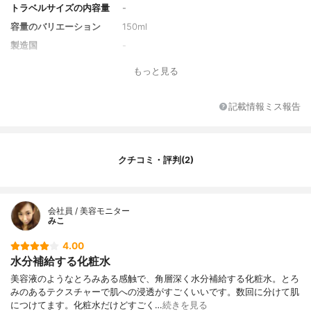
トラベルサイズの内容量
-
容量のバリエーション
150ml
製造国
-
香り
-
もっと見る
対象年代
全年代
薬用成分
-
記載情報ミス報告
全成分
水、グリセリン、BG、ソルビトール、PEG
-8、PEG-400、ペンチレングリコール、ア
セチルヒアルロン酸Na、ヒアルロン酸Na、
クチコミ・評判(2)
加水分解コラーゲン、マクロプチリウムア
トロプルプレウム花／葉／茎エキス、加水
分解ハトムギ種子、オタネニンジン根エキ
ス、ローヤルゼリーエキス、パルミチン酸
会社員 / 美容モニター
レチノール、トリスヘキシルデカン酸ピリ
みこ
ドキシン、カミツレ花エキス、オーキッド
エキス、センブリエキス、セイヨウシロヤ
4.00
ナギ樹皮エキス、アカヤジオウ根エキス、
水分補給する化粧水
メマツヨイグサ種子エキス、オウゴン根エ
美容液のようなとろみある感触で、角層深く水分補給する化粧水。とろ
キス、クズ根エキス、セイヨウオトギリソ
みのあるテクスチャーで肌への浸透がすごくいいです。数回に分けて肌
ウ花／葉／茎エキス、トウキンセンカ花エ
につけてます。化粧水だけどすごく…
続きを見る
キス、フユボダイジュ花エキス、ヤグルマ