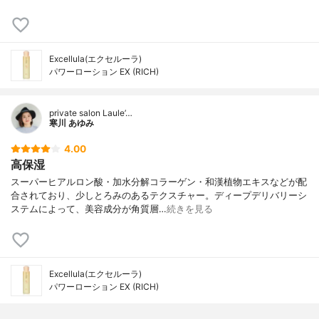
ギク花エキス、ローマカミツレ花エキス、
アルニカ花エキス、キュウリ果実エキス、
セイヨウキズタ葉／茎エキス、セイヨウニ
ワトコ花エキス、ゼニアオイ花エキス、パ
Excellula(エクセルーラ)
リエタリアエキス、アロエベラ葉エキス、
パワーローション EX (RICH)
クロレラエキス、カンゾウ根エキス、ダイ
ズ種子エキス、クエン酸Na、EDTA-2Na、
カルボマー、水酸化K、クエン酸、PEG-6、
private salon Laule’…
PEG-32、フェノキシエタノール、オリゴペ
寒川 あゆみ
プチド-56アミドPEG-75メチルエーテル、
ピーナッツ油
4.00
高保湿
スーパーヒアルロン酸・加水分解コラーゲン・和漢植物エキスなどが配
合されており、少しとろみのあるテクスチャー。ディープデリバリーシ
ステムによって、美容成分が角質層…
続きを見る
Excellula(エクセルーラ)
パワーローション EX (RICH)