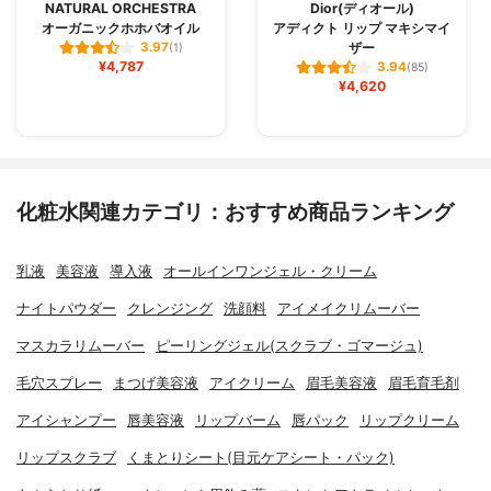
NATURAL ORCHESTRA
Dior(ディオール)
オーガニックホホバオイル
アディクト リップ マキシマイ
ザー
3.97
(1)
¥4,787
3.94
(85)
¥4,620
化粧水関連カテゴリ：おすすめ商品ランキング
乳液
美容液
導入液
オールインワンジェル・クリーム
ナイトパウダー
クレンジング
洗顔料
アイメイクリムーバー
マスカラリムーバー
ピーリングジェル(スクラブ・ゴマージュ)
毛穴スプレー
まつげ美容液
アイクリーム
眉毛美容液
眉毛育毛剤
アイシャンプー
唇美容液
リップバーム
唇パック
リップクリーム
リップスクラブ
くまとりシート(目元ケアシート・パック)