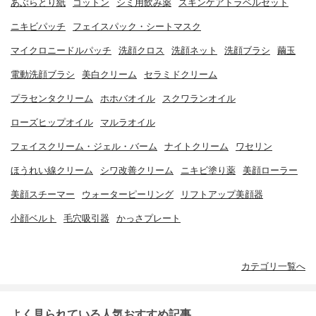
あぶらとり紙
コットン
シミ用飲み薬
スキンケアトラベルセット
ニキビパッチ
フェイスパック・シートマスク
マイクロニードルパッチ
洗顔クロス
洗顔ネット
洗顔ブラシ
繭玉
電動洗顔ブラシ
美白クリーム
セラミドクリーム
プラセンタクリーム
ホホバオイル
スクワランオイル
ローズヒップオイル
マルラオイル
フェイスクリーム・ジェル・バーム
ナイトクリーム
ワセリン
ほうれい線クリーム
シワ改善クリーム
ニキビ塗り薬
美顔ローラー
美顔スチーマー
ウォーターピーリング
リフトアップ美顔器
小顔ベルト
毛穴吸引器
かっさプレート
カテゴリ一覧へ
よく見られている人気おすすめ記事