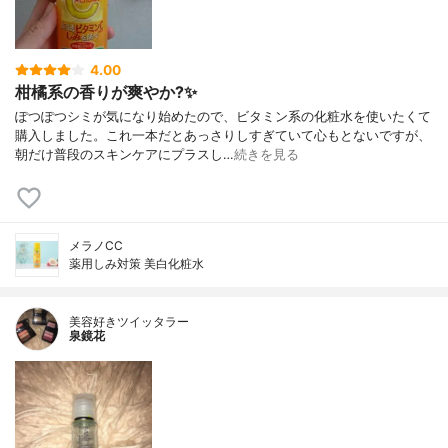
4.00
柑橘系の香りが爽やか?✨
ぽつぽつシミが気になり始めたので、ビタミン系の化粧水を使いたくて
購入しました。これ一本だとあっさりしすぎていて心もとないですが、
朝だけ普段のスキンケアにプラスし…
続きを見る
メラノCC
薬用しみ対策 美白化粧水
美容好きツイッタラー
泉鏡花