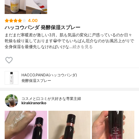
4.00
ハッコウパンダ 発酵保湿スプレー
まだまだ寒暖差が激しい3月。肌も気温の変化に戸惑っているのか日々
乾燥を繰り返しております😀中でもいちばん厄介なのがお風呂上がりで
全身保湿を最優先しなければいけな…
続きを見る
HACCO.PANDA(ハッコウパンダ)
発酵保湿スプレー
コスメと口コミが大好きな専業主婦
kirakiranoriko