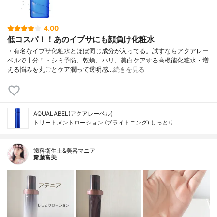
4.00
低コスパ！！あのイプサにも顔負け化粧水
・有名なイプサ化粧水とほぼ同じ成分が入ってる。試すならアクアレー
ベルで十分！・シミ予防、乾燥、ハリ、美白ケアする高機能化粧水・増
える悩みを丸ごとケア潤って透明感…
続きを見る
AQUALABEL(アクアレーベル)
トリートメントローション (ブライトニング) しっとり
歯科衛生士&美容マニア
齋藤富美