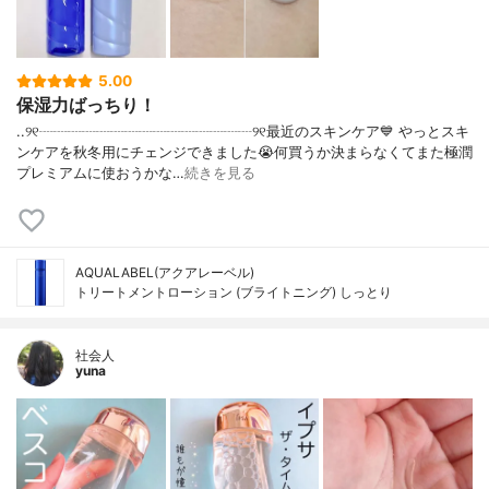
5.00
保湿力ばっちり！
..୨୧┈┈┈┈┈┈┈┈┈┈┈┈┈┈┈୨୧最近のスキンケア💙 やっとスキ
ンケアを秋冬用にチェンジできました😭何買うか決まらなくてまた極潤
プレミアムに使おうかな…
続きを見る
AQUALABEL(アクアレーベル)
トリートメントローション (ブライトニング) しっとり
社会人
yuna