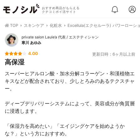
おすすめ商品がもらえる
クチコミポイ活サイト
TOP
スキンケア
化粧水
Excellula(エクセルーラ) パワーローション
private salon Laule’a 代表 / エステティシャン
寒川 あゆみ
4.00
更新日時：6ヶ月以上前
高保湿
スーパーヒアルロン酸・加水分解コラーゲン・和漢植物エ
キスなどが配合されており、少しとろみのあるテクスチャ
ー。
ディープデリバリーシステムによって、美容成分が角質層
に浸透します。
「保湿力を高めたい」「エイジングケアを始めようか
な？」という方におすすめ。