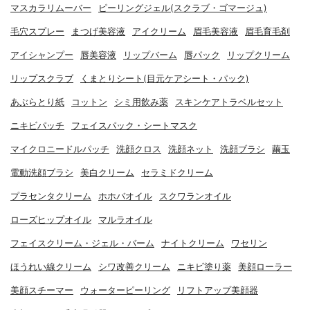
マスカラリムーバー
ピーリングジェル(スクラブ・ゴマージュ)
毛穴スプレー
まつげ美容液
アイクリーム
眉毛美容液
眉毛育毛剤
アイシャンプー
唇美容液
リップバーム
唇パック
リップクリーム
リップスクラブ
くまとりシート(目元ケアシート・パック)
あぶらとり紙
コットン
シミ用飲み薬
スキンケアトラベルセット
ニキビパッチ
フェイスパック・シートマスク
マイクロニードルパッチ
洗顔クロス
洗顔ネット
洗顔ブラシ
繭玉
電動洗顔ブラシ
美白クリーム
セラミドクリーム
プラセンタクリーム
ホホバオイル
スクワランオイル
ローズヒップオイル
マルラオイル
フェイスクリーム・ジェル・バーム
ナイトクリーム
ワセリン
ほうれい線クリーム
シワ改善クリーム
ニキビ塗り薬
美顔ローラー
美顔スチーマー
ウォーターピーリング
リフトアップ美顔器