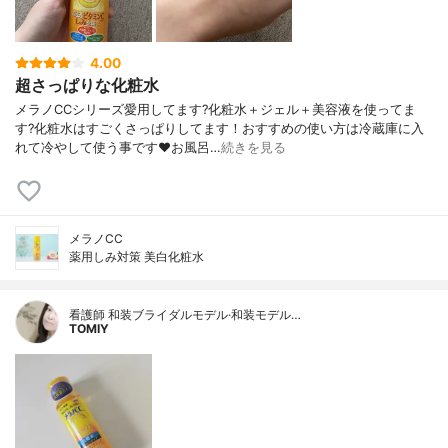
4.00
超さっぱりな化粧水
メラノCCシリーズ愛用してます?化粧水＋ジェル＋美容液を使ってま
す?化粧水はすごくさっぱりしてます！おすすめの使い方は冷蔵庫に入
れて冷やして使う事です❤️お風呂…
続きを見る
メラノCC
薬用しみ対策 美白化粧水
看護師 和装ブライダルモデル·和装モデル…
TOMIY