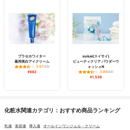
プラセホワイター
suisai(スイサイ)
薬用美白アイクリーム
ビューティクリア パウダーウ
ォッシュN
3.87
(35)
¥682
3.85
(53)
¥1,538
化粧水関連カテゴリ：おすすめ商品ランキング
乳液
美容液
導入液
オールインワンジェル・クリーム