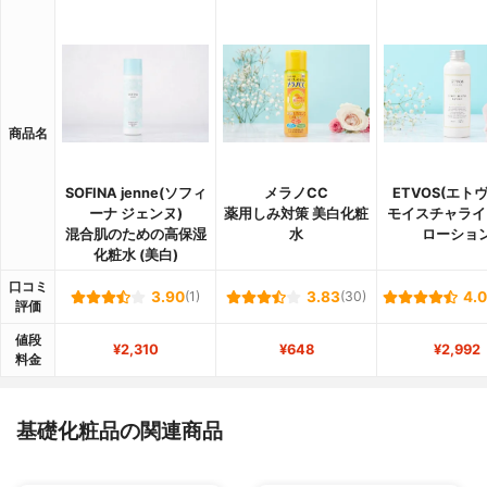
商品名
SOFINA jenne(ソフィ
メラノCC
ETVOS(エト
ーナ ジェンヌ)
薬用しみ対策 美白化粧
モイスチャライ
混合肌のための高保湿
水
ローショ
化粧水 (美白)
口コミ
3.90
(1)
3.83
(30)
4.
評価
値段
¥2,310
¥648
¥2,992
料金
基礎化粧品の関連商品