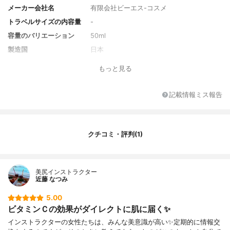
メーカー会社名
有限会社ビーエス-コスメ
トラベルサイズの内容量
-
容量のバリエーション
50ml
製造国
日本
香り
-
もっと見る
対象年代
全年代
薬用成分
-
記載情報ミス報告
全成分
パルミチン酸アスコルビルリン酸3Na、1,2-
ヘキサンジオール
クチコミ・評判(1)
美尻インストラクター
近藤 なつみ
5.00
ビタミンＣの効果がダイレクトに肌に届く✨
インストラクターの女性たちは、みんな美意識が高い✨定期的に情報交