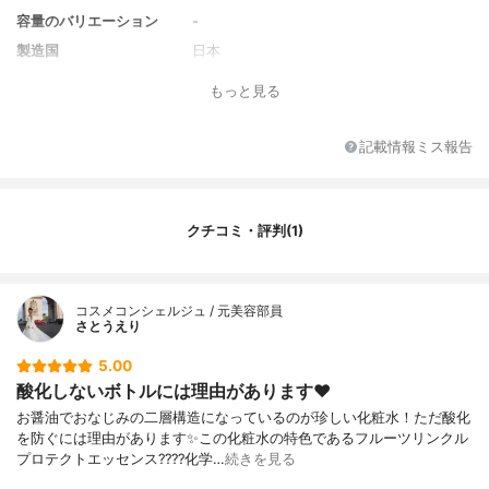
容量のバリエーション
-
製造国
日本
香り
無香料
もっと見る
対象年代
全年代
薬用成分
-
記載情報ミス報告
全成分
水、BG、DPG、グリセリン、クエン酸、ク
エン酸Na、フェノキシエタノール、エチル
ヘキシルグリセリン、キサンタンガム、オ
クチコミ・評判(1)
レンジ果汁、グレープフルーツ果実エキ
ス、サンザシエキス、ライム果汁、リンゴ
果実エキス、レモン果汁、ナツメ果実エキ
ス
コスメコンシェルジュ / 元美容部員
さとうえり
5.00
酸化しないボトルには理由があります❤️
お醤油でおなじみの二層構造になっているのが珍しい化粧水！ただ酸化
を防ぐには理由があります✨この化粧水の特色であるフルーツリンクル
プロテクトエッセンス????化学…
続きを見る