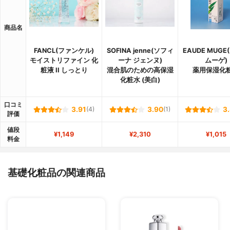
商品名
FANCL(ファンケル)
SOFINA jenne(ソフィ
EAUDE MUG
モイストリファイン 化
ーナ ジェンヌ)
ムーゲ)
粧液 II しっとり
混合肌のための高保湿
薬用保湿化
化粧水 (美白)
口コミ
3.91
(4)
3.90
(1)
3
評価
値段
¥1,149
¥2,310
¥1,015
料金
基礎化粧品の関連商品