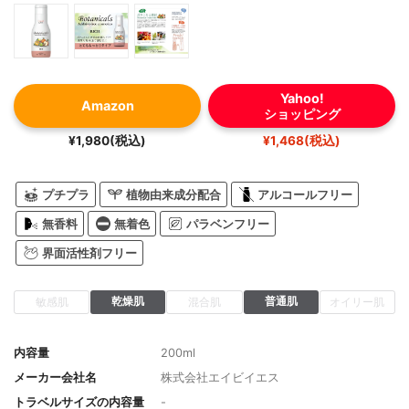
Yahoo!
Amazon
ショッピング
¥1,980(税込)
¥1,468(税込)
プチプラ
植物由来成分配合
アルコールフリー
無香料
無着色
パラベンフリー
界面活性剤フリー
乾燥肌
普通肌
敏感肌
混合肌
オイリー肌
内容量
200ml
メーカー会社名
株式会社エイビイエス
トラベルサイズの内容量
-