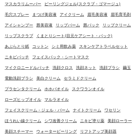
マスカラリムーバー
ピーリングジェル(スクラブ・ゴマージュ)
毛穴スプレー
まつげ美容液
アイクリーム
眉毛美容液
眉毛育毛剤
アイシャンプー
唇美容液
リップバーム
唇パック
リップクリーム
リップスクラブ
くまとりシート(目元ケアシート・パック)
あぶらとり紙
コットン
シミ用飲み薬
スキンケアトラベルセット
ニキビパッチ
フェイスパック・シートマスク
マイクロニードルパッチ
洗顔クロス
洗顔ネット
洗顔ブラシ
繭玉
電動洗顔ブラシ
美白クリーム
セラミドクリーム
プラセンタクリーム
ホホバオイル
スクワランオイル
ローズヒップオイル
マルラオイル
フェイスクリーム・ジェル・バーム
ナイトクリーム
ワセリン
ほうれい線クリーム
シワ改善クリーム
ニキビ塗り薬
美顔ローラー
美顔スチーマー
ウォーターピーリング
リフトアップ美顔器