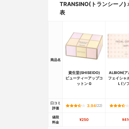
TRANSINO(トランシー
表
商品名
資生堂(SHISEIDO)
ALBION(
ビューティーアップコ
フェイシャ
ットン G
L (ソ
口コミ
3.94
(22)
評価
値段
¥250
¥41
料金