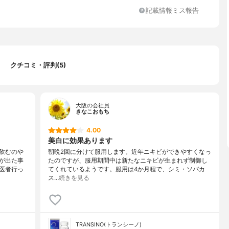
E)、リボフラビン(ビタミンB2)、ピリドキシン塩酸塩(ビタミンB
記載情報ミス報告
チン酸アミド(ビタミンB3)（以下添加物）トウモロコシデンプン、乳
ース、カルメロース、ヒドロキシプロピルセルロース、ステアリン
プロメロース、酸化チタン、タルク、マクロゴール、カルナウバロ
クチコミ・評判(5)
大阪の会社員
きなこおもち
4.00
美白に効果あります
飲むのや
朝晩2回に分けて服用します。近年ニキビができやすくなっ
が出た事
たのですが、服用期間中は新たなニキビが生まれず制御し
医者行っ
てくれているようです。服用は4か月程で、シミ・ソバカ
ス…
続きを見る
TRANSINO(トランシーノ)