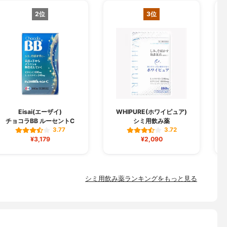
2位
3位
Eisai(エーザイ)
WHIPURE(ホワイピュア)
チョコラBB ルーセントC
シミ用飲み薬
3.77
3.72
¥3,179
¥2,090
シミ用飲み薬ランキングをもっと見る