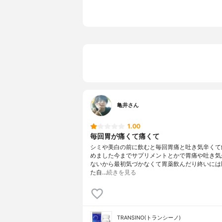
然型ビタミン
6)、ニコ
糖、セルロ
酸Mg、ヒ
ウ
亀井さん
1.00
毎回胃が痛くて痛くて
シミや美白の前に飲むと毎回胃痛と吐き気辛くて
めました今までサプリメントとかで胃痛や吐き気
ないから最初気づかなくて胃薬飲んだり終いには
た自…
続きを見る
TRANSINO(トランシーノ)