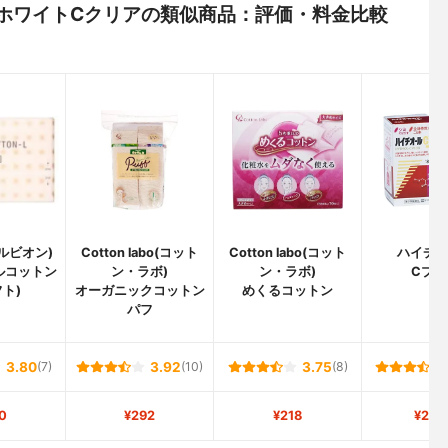
ノ) ホワイトCクリアの類似商品：評価・料金比較
アルビオン)
Cotton labo(コット
Cotton labo(コット
ハイチ
ルコットン
ン・ラボ)
ン・ラボ)
Cプラ
フト)
オーガニックコットン
めくるコットン
パフ
3.80
(7)
3.92
(10)
3.75
(8)
0
¥292
¥218
¥2,4