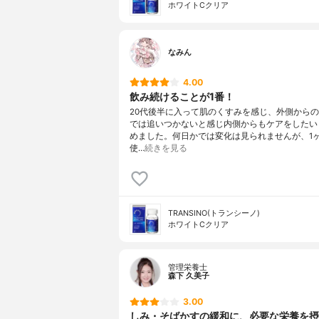
ホワイトCクリア
なみん
4.00
飲み続けることが1番！
20代後半に入って肌のくすみを感じ、外側から
では追いつかないと感じ内側からもケアをしたい
めました。何日かでは変化は見られませんが、1
使…
続きを見る
TRANSINO(トランシーノ)
ホワイトCクリア
管理栄養士
森下 久美子
3.00
しみ・そばかすの緩和に、必要な栄養を摂る