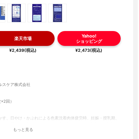
Yahoo!
楽天市場
ショッピング
¥2,439(税込)
¥2,473(税込)
ルスケア株式会社
錠×2回）
かす、日やけ・かぶれによる色素沈着肉体疲労時、妊娠・授乳期、
体力低下時、老年期のビタミンC補給歯ぐきからの出血、鼻出血の
もっと見る
酸(ビタミンC)、L-システイン・コハク酸d-α-トコフェロール(天