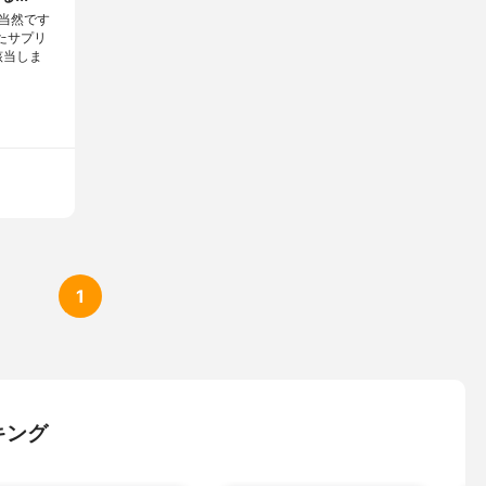
当然です
たサプリ
該当しま
1
キング