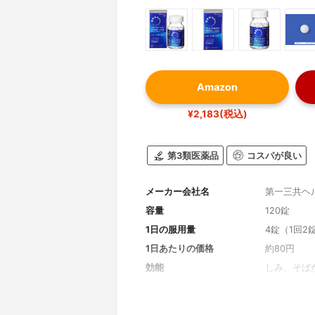
Amazon
¥2,183(税込)
第3類医薬品
コスパが良い
メーカー会社名
第一三共ヘ
容量
120錠
1日の服用量
4錠（1回2
1日あたりの価格
約80円
効能
しみ、そば
病中病後の
予防
全成分
アスコルビン