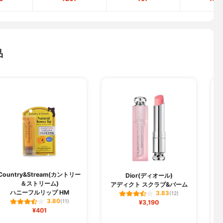
品
Country&Stream(カントリー
D
Dior(ディオール)
＆ストリーム)
アディクト スクラブ&バーム
ハニーフルリップ HM
3.83
(12)
3.80
(11)
¥3,190
¥401