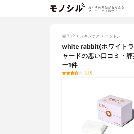
おすすめ商品がもらえる
クチコミポイ活サイト
TOP
スキンケア
コットン
white rabbit(ホ
ャードの悪い口コミ・評
ー1件
3.15