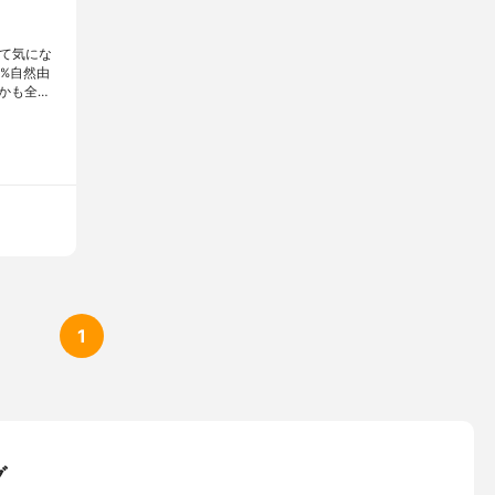
けて気にな
0%自然由
かも全…
1
グ