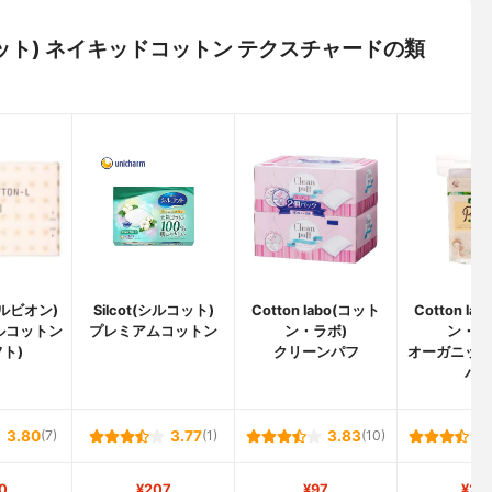
トラビット) ネイキッドコットン テクスチャードの類
アルビオン)
Silcot(シルコット)
Cotton labo(コット
Cotton la
ルコットン
プレミアムコットン
ン・ラボ)
ン・ラ
フト)
クリーンパフ
オーガニッ
パ
3.80
(7)
3.77
(1)
3.83
(10)
0
¥207
¥97
¥29