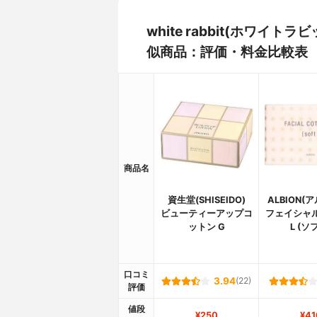
white rabbit(ホワイ
似商品：評価・料金比較表
商品名
資生堂(SHISEIDO)
ALBION(
ビューティーアップコ
フェイシャ
ットン G
L (ソ
口コミ
3.94
(22)
評価
値段
¥250
¥41