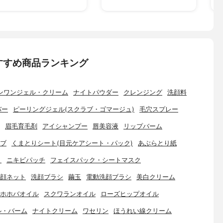
すすめ商品ランキング
ンワンジェル・クリーム
ナイトパウダー
クレンジング
洗顔料
バー
ピーリングジェル(スクラブ・ゴマージュ)
毛穴スプレー
眉毛育毛剤
アイシャンプー
唇美容液
リップバーム
ブ
くまとりシート(目元ケアシート・パック)
あぶらとり紙
ト
ニキビパッチ
フェイスパック・シートマスク
顔ネット
洗顔ブラシ
繭玉
電動洗顔ブラシ
美白クリーム
ホホバオイル
スクワランオイル
ローズヒップオイル
ル・バーム
ナイトクリーム
ワセリン
ほうれい線クリーム