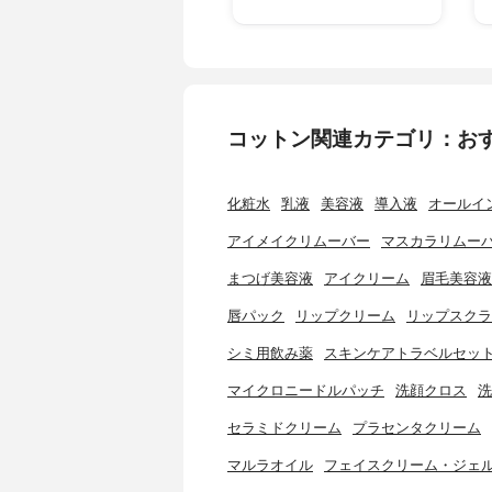
コットン関連カテゴリ：お
化粧水
乳液
美容液
導入液
オールイ
アイメイクリムーバー
マスカラリムー
まつげ美容液
アイクリーム
眉毛美容液
唇パック
リップクリーム
リップスクラ
シミ用飲み薬
スキンケアトラベルセッ
マイクロニードルパッチ
洗顔クロス
洗
セラミドクリーム
プラセンタクリーム
マルラオイル
フェイスクリーム・ジェ