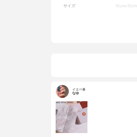
サイズ
15cmx10cm
イエベ春
なゆ