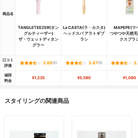
商品名
TANGLETEEZER(タン
La CASTA(ラ・カスタ)
MAPEPE(マ
グルティーザー)
ヘッドスパ アラトギブ
つやつや天然毛
ザ・ウェットディタン
ラシ
クスブラ
グラー
口コミ
3.89
(5)
3.87
(5)
3
評価
値段
¥1,235
¥5,580
¥1,080
料金
スタイリングの関連商品