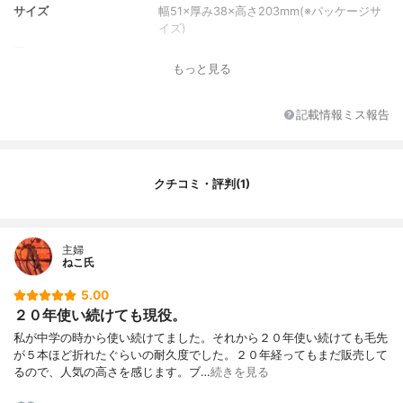
サイズ
幅51×厚み38×高さ203mm(※パッケージサ
イズ)
重さ
約141g
もっと見る
全素材
本体：ABS樹脂 ピン：ナイロン
記載情報ミス報告
クチコミ・評判(1)
主婦
ねこ氏
5.00
２０年使い続けても現役。
私が中学の時から使い続けてました。それから２０年使い続けても毛先
が５本ほど折れたぐらいの耐久度でした。２０年経ってもまだ販売して
るので、人気の高さを感じます。ブ…
続きを見る