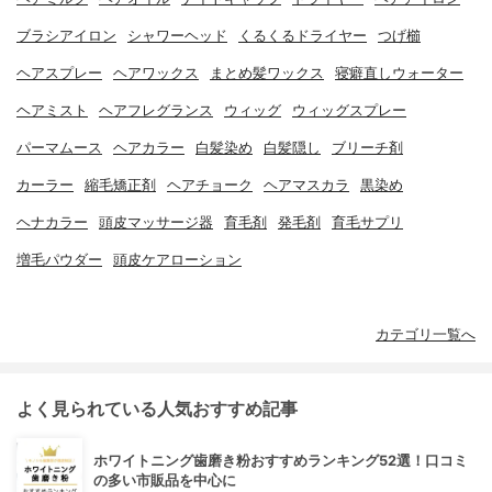
ブラシアイロン
シャワーヘッド
くるくるドライヤー
つげ櫛
ヘアスプレー
ヘアワックス
まとめ髪ワックス
寝癖直しウォーター
ヘアミスト
ヘアフレグランス
ウィッグ
ウィッグスプレー
パーマムース
ヘアカラー
白髪染め
白髪隠し
ブリーチ剤
カーラー
縮毛矯正剤
ヘアチョーク
ヘアマスカラ
黒染め
ヘナカラー
頭皮マッサージ器
育毛剤
発毛剤
育毛サプリ
増毛パウダー
頭皮ケアローション
カテゴリ一覧へ
よく見られている人気おすすめ記事
ホワイトニング歯磨き粉おすすめランキング52選！口コミ
の多い市販品を中心に