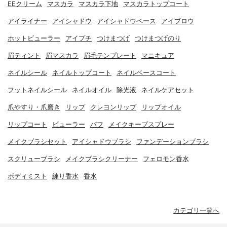
EEクリーム
マスカラ
マスカラ下地
マスカラトップコート
アイライナー
アイシャドウ
アイシャドウベース
アイブロウ
ホットビューラー
アイプチ
つけまつげ
つけまつげのり
眉ティント
眉マスカラ
眉毛テンプレート
マニキュア
ネイルシール
ネイルトップコート
ネイルベースコート
フットネイルシール
ネイルオイル
除光液
ネイルケアセット
爪やすり・爪磨き
リップ
クレヨンリップ
リップオイル
リップコート
ビューラー
パフ
メイクキープスプレー
メイクブラシセット
アイシャドウブラシ
ファンデーションブラシ
スクリューブラシ
メイクブラシクリーナー
フェロモン香水
ボディミスト
練り香水
香水
カテゴリ一覧へ