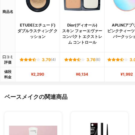
商品名
ETUDE(エチュード)
Dior(ディオール)
APLIN(アプ
ダブルラスティング ク
スキン フォーエヴァー
ピンクティーツ
ッション
コンパクト エクストレ
バークッシ
ム コントロール
口コミ
3.79
(4)
3.76
(6)
3.
評価
値段
¥2,290
¥6,134
¥1,992
料金
ベースメイクの関連商品