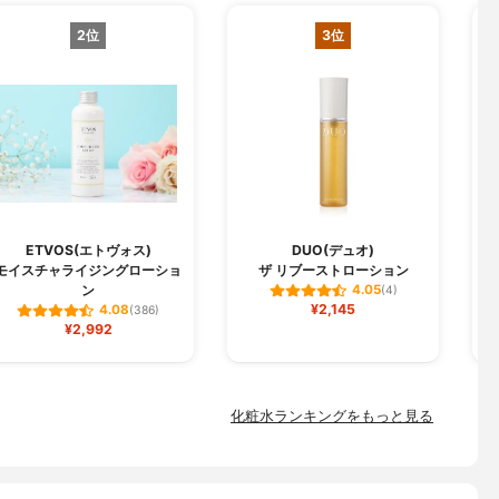
2位
3位
ETVOS(エトヴォス)
DUO(デュオ)
モイスチャライジングローショ
ザ リブーストローション
ン
4.05
(4)
¥2,145
4.08
(386)
¥2,992
化粧水ランキングをもっと見る