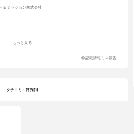
 & ミッション株式会社
もっと見る
記載情報ミス報告
リン、BG、ペンチレングリコール、フェノキシエタノール、サッカ
解質エキス、クエン酸Na、ジヒドロキシプロピルアルギニンHCL、
酸稈菌培養液、ビオサッカリドガム-1、DETA-4Na、加水分解シ
ロ果実エキス、レイシ柄エキス
クチコミ・評判(1)