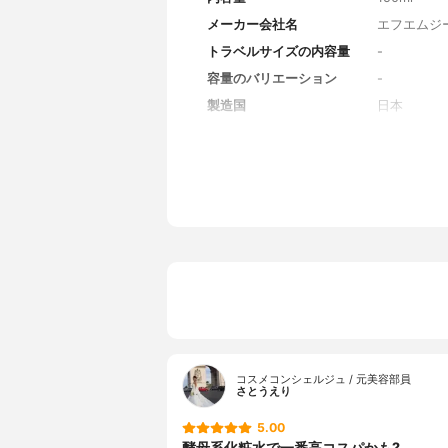
メーカー会社名
エフエムジー
トラベルサイズの内容量
-
容量のバリエーション
-
製造国
日本
香り
無香料
対象年代
全年代
薬用成分
-
全成分
水、グリセ
ロミセス溶
クエン酸、乳
ルク、ザク
コスメコンシェルジュ / 元美容部員
さとうえり
5.00
酵母系化粧水で一番高コスパかも?