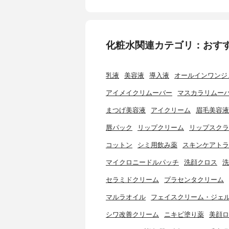
化粧水関連カテゴリ：おす
乳液
美容液
導入液
オールインワンジ
アイメイクリムーバー
マスカラリムー
まつげ美容液
アイクリーム
眉毛美容液
唇パック
リップクリーム
リップスクラ
コットン
シミ用飲み薬
スキンケアトラ
マイクロニードルパッチ
洗顔クロス
洗
セラミドクリーム
プラセンタクリーム
マルラオイル
フェイスクリーム・ジェ
シワ改善クリーム
ニキビ塗り薬
美顔ロ