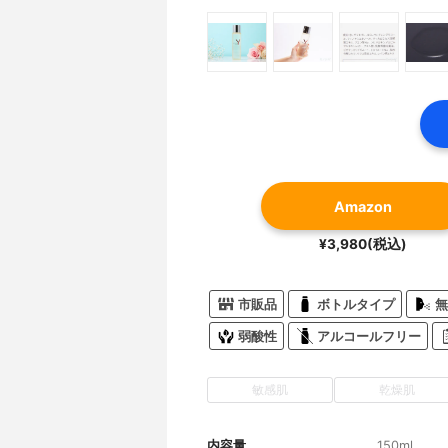
Amazon
¥3,980(税込)
市販品
ボトルタイプ
無
弱酸性
アルコールフリー
敏感肌
乾燥肌
内容量
150ml