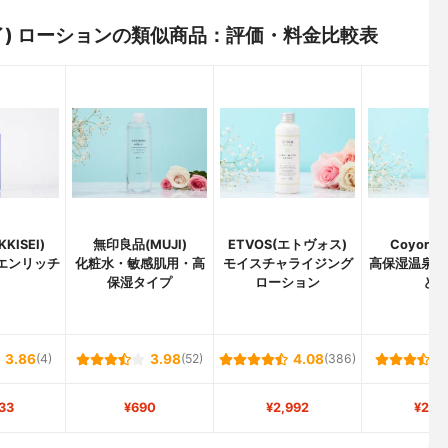
 ワイ) ローションの類似商品：評価・料金比較表
KISEI)
無印良品(MUJI)
ETVOS(エトヴォス)
Coyori(
 エンリッチ
化粧水・敏感肌用・高
モイスチャライジング
高保湿温泉化
保湿タイプ
ローション
と
3.86
(4)
3.98
(52)
4.08
(386)
33
¥690
¥2,992
¥2,8