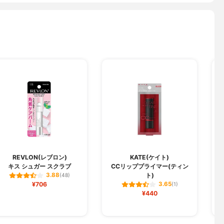
REVLON(レブロン)
KATE(ケイト)
キス シュガー スクラブ
CCリッププライマー(ティン
ト)
3.88
(48)
¥706
3.65
(1)
¥440