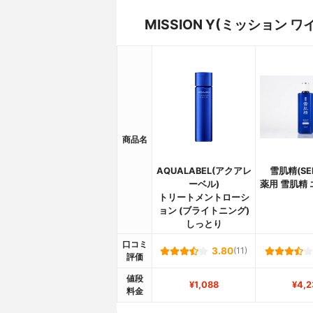
MISSION Y(ミッション
商品名
AQUALABEL(アクアレ
雪肌精(SEK
ーベル)
薬用 雪肌精
トリートメントローシ
ョン (ブライトニング)
しっとり
口コミ
3.80
(11)
評価
値段
¥1,088
¥4,2
料金