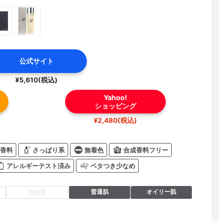
公式サイト
¥5,610(税込)
Yahoo!
ショッピング
¥2,480(税込)
香料
さっぱり系
無着色
合成香料フリー
アレルギーテスト済み
ベタつき少なめ
普通肌
オイリー肌
混合肌