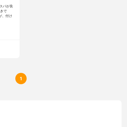
スパが良
驚きで
が、付け
1