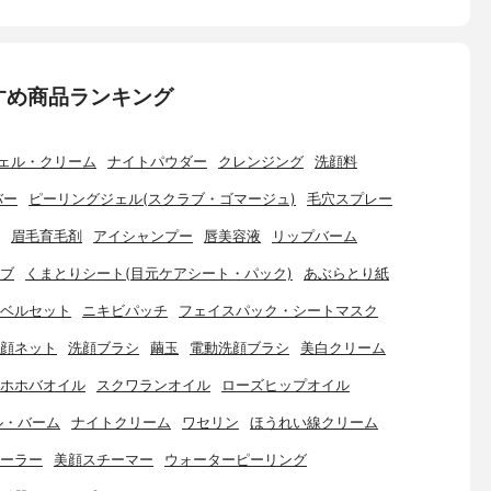
すめ商品ランキング
ェル・クリーム
ナイトパウダー
クレンジング
洗顔料
バー
ピーリングジェル(スクラブ・ゴマージュ)
毛穴スプレー
眉毛育毛剤
アイシャンプー
唇美容液
リップバーム
ブ
くまとりシート(目元ケアシート・パック)
あぶらとり紙
ベルセット
ニキビパッチ
フェイスパック・シートマスク
顔ネット
洗顔ブラシ
繭玉
電動洗顔ブラシ
美白クリーム
ホホバオイル
スクワランオイル
ローズヒップオイル
ル・バーム
ナイトクリーム
ワセリン
ほうれい線クリーム
ーラー
美顔スチーマー
ウォーターピーリング