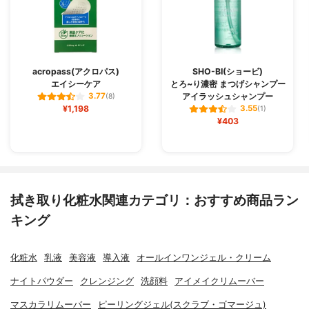
acropass(アクロパス)
SHO-BI(ショービ)
エイシーケア
とろ~り濃密 まつげシャンプー
アイラッシュシャンプー
3.77
(8)
¥1,198
3.55
(1)
¥403
拭き取り化粧水関連カテゴリ：おすすめ商品ラン
キング
化粧水
乳液
美容液
導入液
オールインワンジェル・クリーム
ナイトパウダー
クレンジング
洗顔料
アイメイクリムーバー
マスカラリムーバー
ピーリングジェル(スクラブ・ゴマージュ)