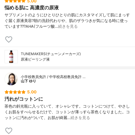
5.00
悩める肌に 高濃度の原液
サプリメントのようにひとりひとりの肌にカスタマイズして肌にまっす
ぐ届く原液美容?朝の洗顔代わりや、肌のザラつきが気になる時に使っ
ています???AHA(フルーツ酸…
続きを見る
TUNEMAKERS(チューンメーカーズ)
原液ピーリング液
小学校教員免許 / 中学校高校教員免許 …
山下 ゆり
5.00
汚れがコットンに
茶色の斜光瓶に入っていて、オシャレです。コットンにつけて、やさし
くお肌をすべらせるだけで、コットンが薄っすら茶色くなりました。コ
ットンに汚れがついて、お肌が綺麗…
続きを見る