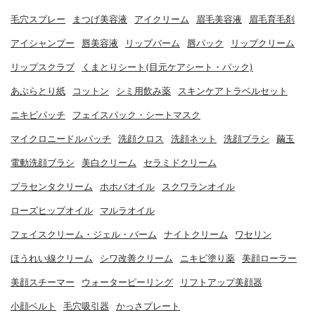
毛穴スプレー
まつげ美容液
アイクリーム
眉毛美容液
眉毛育毛剤
アイシャンプー
唇美容液
リップバーム
唇パック
リップクリーム
リップスクラブ
くまとりシート(目元ケアシート・パック)
あぶらとり紙
コットン
シミ用飲み薬
スキンケアトラベルセット
ニキビパッチ
フェイスパック・シートマスク
マイクロニードルパッチ
洗顔クロス
洗顔ネット
洗顔ブラシ
繭玉
電動洗顔ブラシ
美白クリーム
セラミドクリーム
プラセンタクリーム
ホホバオイル
スクワランオイル
ローズヒップオイル
マルラオイル
フェイスクリーム・ジェル・バーム
ナイトクリーム
ワセリン
ほうれい線クリーム
シワ改善クリーム
ニキビ塗り薬
美顔ローラー
美顔スチーマー
ウォーターピーリング
リフトアップ美顔器
小顔ベルト
毛穴吸引器
かっさプレート