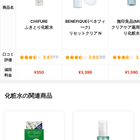
商品名
CHIFURE
BENEFIQUE(ベネフィ
無印良品(MU
ふきとり化粧水
ーク)
クリアケア薬用
リセットクリア N
り化粧水
口コミ
3.87
(11)
3.93
(35)
3
評価
値段
¥350
¥3,399
¥1,590
料金
化粧水の関連商品