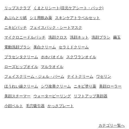
リップスクラブ
くまとりシート(目元ケアシート・パック)
あぶらとり紙
シミ用飲み薬
スキンケアトラベルセット
ニキビパッチ
フェイスパック・シートマスク
マイクロニードルパッチ
洗顔クロス
洗顔ネット
洗顔ブラシ
繭玉
電動洗顔ブラシ
美白クリーム
セラミドクリーム
プラセンタクリーム
ホホバオイル
スクワランオイル
ローズヒップオイル
マルラオイル
フェイスクリーム・ジェル・バーム
ナイトクリーム
ワセリン
ほうれい線クリーム
シワ改善クリーム
ニキビ塗り薬
美顔ローラー
美顔スチーマー
ウォーターピーリング
リフトアップ美顔器
小顔ベルト
毛穴吸引器
かっさプレート
カテゴリ一覧へ