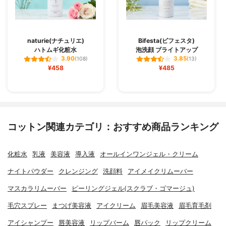
naturie(ナチュリエ)
Bifesta(ビフェスタ)
ハトムギ化粧水
泡洗顔 ブライトアップ
3.90
3.85
(108)
(13)
¥458
¥485
コットン関連カテゴリ：おすすめ商品ランキング
化粧水
乳液
美容液
導入液
オールインワンジェル・クリーム
ナイトパウダー
クレンジング
洗顔料
アイメイクリムーバー
マスカラリムーバー
ピーリングジェル(スクラブ・ゴマージュ)
毛穴スプレー
まつげ美容液
アイクリーム
眉毛美容液
眉毛育毛剤
アイシャンプー
唇美容液
リップバーム
唇パック
リップクリーム