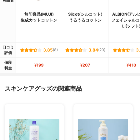
商品名
無印良品(MUJI)
Silcot(シルコット)
ALBION(アル
生成カットコットン
うるうるコットン
フェイシャルコ
L (ソフト
口コミ
3.85
(8)
3.84
(20)
3
評価
値段
¥199
¥207
¥410
料金
スキンケアグッズの関連商品