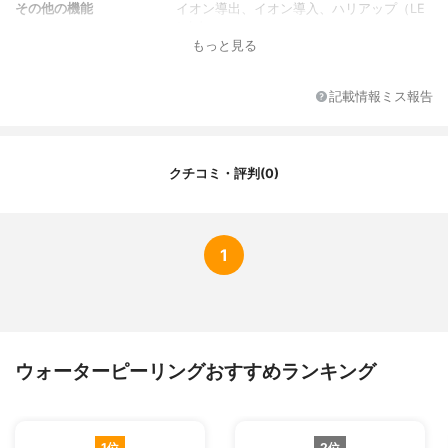
その他の機能
イオン導出、イオン導入、ハリアップ（LE
D点灯）
もっと見る
電源方式
充電式（コンセント式）
記載情報ミス報告
クチコミ・評判(0)
1
ウォーターピーリングおすすめランキング
1位
2位