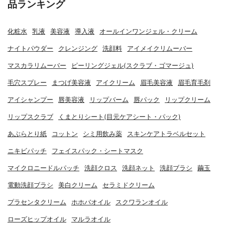
品ランキング
化粧水
乳液
美容液
導入液
オールインワンジェル・クリーム
ナイトパウダー
クレンジング
洗顔料
アイメイクリムーバー
マスカラリムーバー
ピーリングジェル(スクラブ・ゴマージュ)
毛穴スプレー
まつげ美容液
アイクリーム
眉毛美容液
眉毛育毛剤
アイシャンプー
唇美容液
リップバーム
唇パック
リップクリーム
リップスクラブ
くまとりシート(目元ケアシート・パック)
あぶらとり紙
コットン
シミ用飲み薬
スキンケアトラベルセット
ニキビパッチ
フェイスパック・シートマスク
マイクロニードルパッチ
洗顔クロス
洗顔ネット
洗顔ブラシ
繭玉
電動洗顔ブラシ
美白クリーム
セラミドクリーム
プラセンタクリーム
ホホバオイル
スクワランオイル
ローズヒップオイル
マルラオイル