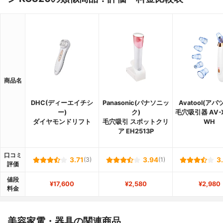
商品名
DHC(ディーエイチシ
Panasonic(パナソニッ
Avatool(アバ
ー)
ク)
毛穴吸引器 AV-X
ダイヤモンドリフト
毛穴吸引 スポットクリ
WH
ア EH2513P
口コミ
3.71
(3)
3.94
(1)
3
評価
値段
¥17,600
¥2,580
¥2,980
料金
美容家電・器具の関連商品