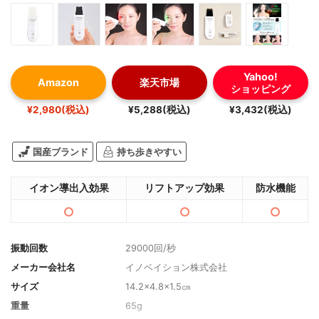
Yahoo!
Amazon
楽天市場
ショッピング
¥2,980(税込)
¥5,288(税込)
¥3,432(税込)
国産ブランド
持ち歩きやすい
イオン導出入効果
リフトアップ効果
防水機能
振動回数
29000回/秒
メーカー会社名
イノベイション株式会社
サイズ
14.2×4.8×1.5㎝
重量
65g