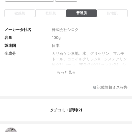
普通肌
敏感肌
乾燥肌
脂性肌
メーカー会社名
株式会社シロク
容量
100g
製造国
日本
全成分
カリ石ケン素地、水、グリセリン、マルチ
トール、ココイルグリシンK、ジステアリン
酸グリコール、PPG-24グリセレス-24、シ
ア脂、アストロカリウムムルムル種子脂、
もっと見る
カニナバラ果実エキス、トウキンセンカ花
エキス、カミツレ花エキス、シロキクラゲ
エキス、レモン果皮油、クスノキ樹皮油、
記載情報ミス報告
マンダリンオレンジ果皮油、ショウズク種
子油、ビターオレンジ花油、カオリン、粘
土、ポリクオタニウム-7、セルロースガ
ム、トリポリヒドロキシステアリン酸ジペ
クチコミ・評判(2)
ンタエリスリチル、ラウロイルグルタミン
酸ジ（フィトステリル／オクチルドデシ
ル）、トコフェロール、BG、エチドロン酸
4Na、安息香酸Na、フェノキシエタノール