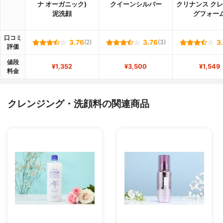
ナ オーガニック)
クイーンシルバー
クリナンス ク
泥洗顔
グフォー
口コミ
3.76
(2)
3.76
(3)
3
評価
値段
¥1,352
¥3,500
¥1,549
料金
クレンジング・洗顔料の関連商品