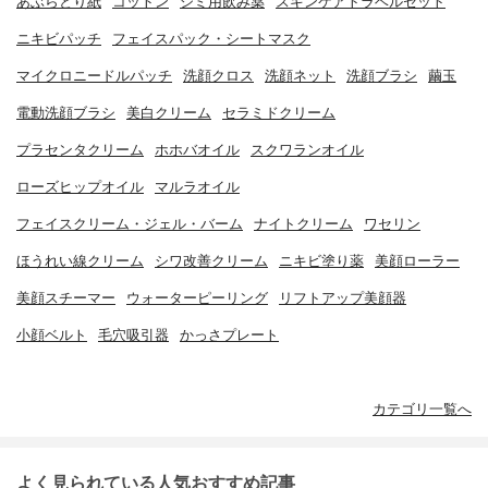
あぶらとり紙
コットン
シミ用飲み薬
スキンケアトラベルセット
ニキビパッチ
フェイスパック・シートマスク
マイクロニードルパッチ
洗顔クロス
洗顔ネット
洗顔ブラシ
繭玉
電動洗顔ブラシ
美白クリーム
セラミドクリーム
プラセンタクリーム
ホホバオイル
スクワランオイル
ローズヒップオイル
マルラオイル
フェイスクリーム・ジェル・バーム
ナイトクリーム
ワセリン
ほうれい線クリーム
シワ改善クリーム
ニキビ塗り薬
美顔ローラー
美顔スチーマー
ウォーターピーリング
リフトアップ美顔器
小顔ベルト
毛穴吸引器
かっさプレート
カテゴリ一覧へ
よく見られている人気おすすめ記事