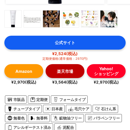
公式サイト
¥2,524(税込)
定期便価格(通常価格：2970円)
Yahoo!
Amazon
楽天市場
ショッピング
¥2,970(税込)
¥3,564(税込)
¥2,970(税込)
市販品
定期便
フォームタイプ
チューブタイプ
日本産
毛穴ケア
石けん系
無着色
無香料
鉱物油フリー
パラベンフリー
アレルギーテスト済み
泥配合