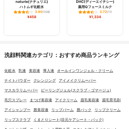
naturie(ナチュリエ)
DHC(ディーエイチシー)
ハトムギ化粧水
薬用Qフェースミルク
3.90
3.72
(108)
(11)
¥458
¥1,334
洗顔料関連カテゴリ：おすすめ商品ランキング
化粧水
乳液
美容液
導入液
オールインワンジェル・クリーム
ナイトパウダー
クレンジング
アイメイクリムーバー
マスカラリムーバー
ピーリングジェル(スクラブ・ゴマージュ)
毛穴スプレー
まつげ美容液
アイクリーム
眉毛美容液
眉毛育毛剤
アイシャンプー
唇美容液
リップバーム
唇パック
リップクリーム
リップスクラブ
くまとりシート(目元ケアシート・パック)