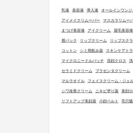
乳液
美容液
導入液
オールインワンジ
アイメイクリムーバー
マスカラリムー
まつげ美容液
アイクリーム
眉毛美容液
唇パック
リップクリーム
リップスクラ
コットン
シミ用飲み薬
スキンケアトラ
マイクロニードルパッチ
洗顔クロス
洗
セラミドクリーム
プラセンタクリーム
マルラオイル
フェイスクリーム・ジェ
シワ改善クリーム
ニキビ塗り薬
美顔ロ
リフトアップ美顔器
小顔ベルト
毛穴吸