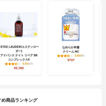
ESTEE LAUDER(エスティロー
なめらか本舗
ダー)
クリーム NC
テ
アドバンス ナイト リペア SR
3.80
(4)
コンプレックスⅡ
¥737
3.92
(17)
¥5,740
すめ商品ランキング