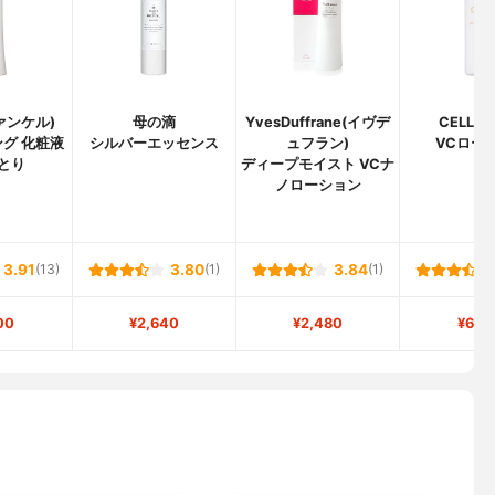
ファンケル)
母の滴
YvesDuffrane(イヴデ
CELLA
グ 化粧液
シルバーエッセンス
ュフラン)
VCロー
っとり
ディープモイスト VCナ
ノローション
3.91
(13)
3.80
(1)
3.84
(1)
00
¥2,640
¥2,480
¥6,3