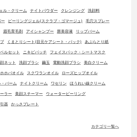
ェル・クリーム
ナイトパウダー
クレンジング
洗顔料
バー
ピーリングジェル(スクラブ・ゴマージュ)
毛穴スプレー
眉毛育毛剤
アイシャンプー
唇美容液
リップバーム
ブ
くまとりシート(目元ケアシート・パック)
あぶらとり紙
ベルセット
ニキビパッチ
フェイスパック・シートマスク
顔ネット
洗顔ブラシ
繭玉
電動洗顔ブラシ
美白クリーム
ホホバオイル
スクワランオイル
ローズヒップオイル
ル・バーム
ナイトクリーム
ワセリン
ほうれい線クリーム
ーラー
美顔スチーマー
ウォーターピーリング
引器
かっさプレート
カテゴリ一覧へ