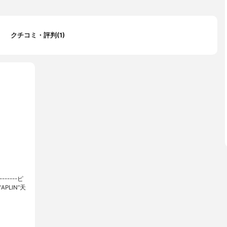
クチコミ・評判(1)
------ピ
LIN”天