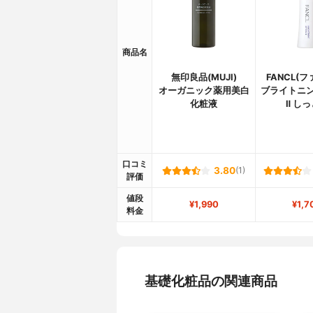
商品名
無印良品(MUJI)
FANCL(
オーガニック薬用美白
ブライトニン
化粧液
Ⅱ し
口コミ
3.80
(1)
評価
値段
¥1,990
¥1,7
料金
基礎化粧品の関連商品