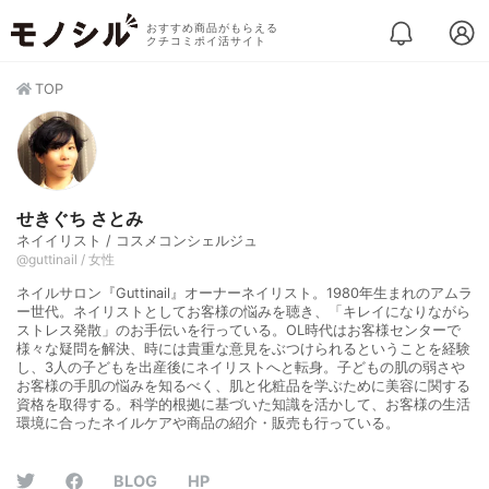
おすすめ商品がもらえる
クチコミポイ活サイト
TOP
せきぐち さとみ
ネイイリスト / コスメコンシェルジュ
@guttinail / 女性
ネイルサロン『Guttinail』オーナーネイリスト。1980年生まれのアムラ
ー世代。ネイリストとしてお客様の悩みを聴き、「キレイになりながら
ストレス発散」のお手伝いを行っている。OL時代はお客様センターで
様々な疑問を解決、時には貴重な意見をぶつけられるということを経験
し、3人の子どもを出産後にネイリストへと転身。子どもの肌の弱さや
お客様の手肌の悩みを知るべく、肌と化粧品を学ぶために美容に関する
資格を取得する。科学的根拠に基づいた知識を活かして、お客様の生活
環境に合ったネイルケアや商品の紹介・販売も行っている。
BLOG
HP