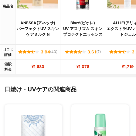
商品名
ANESSA(アネッサ)
Bioré(ビオレ)
ALLIE(アリ
パーフェクトUV スキン
UV アスリズム スキン
エクストラUV 
ケアミルク N
プロテクトエッセンス
トジェル
口コミ
3.94
(40)
3.61
(7)
3
評価
値段
¥1,680
¥1,078
¥1,719
料金
日焼け・UVケアの関連商品