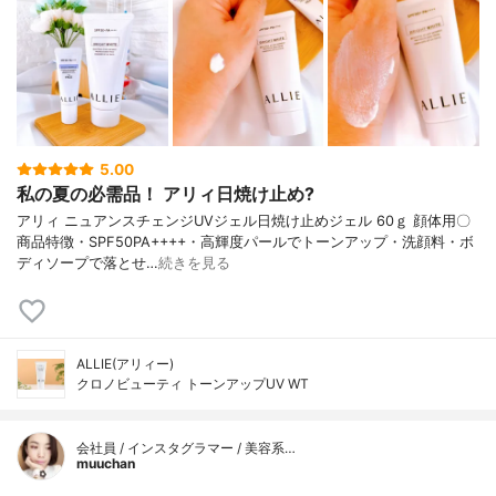
5.00
私の夏の必需品！ アリィ日焼け止め?
アリィ ニュアンスチェンジUVジェル日焼け止めジェル 60ｇ 顔体用〇
商品特徴・SPF50PA++++・高輝度パールでトーンアップ・洗顔料・ボ
ディソープで落とせ…
続きを見る
ALLIE(アリィー)
クロノビューティ トーンアップUV WT
会社員 / インスタグラマー / 美容系…
muuchan