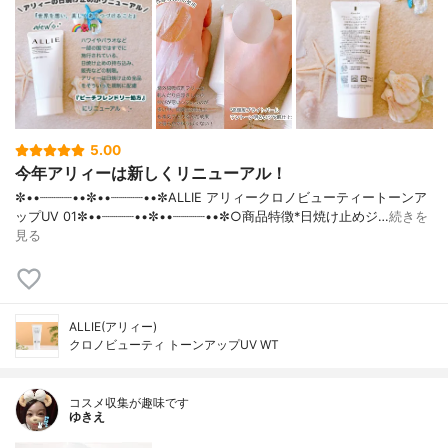
０）、シリカ、（アクリレーツ／メタクリ
ル酸ポリトリメチルシロキシ）コポリマ
ー、ＰＥＧ-４００、ポリソルベート８０、
アルキル（Ｃ３０-４５）メチコン、香料、
キサンタンガム、オレフィン（Ｃ３０-４
５）、オレイン酸ソルビタン、ポリシリコ
ーン-９、ＥＤＴＡ-２Ｎａ、ヒアルロン酸
Ｎａ、青１
5.00
今年アリィーは新しくリニューアル！
✼••┈┈┈┈••✼••┈┈┈┈••✼ALLIE アリィークロノビューティートーンア
ップUV 01✼••┈┈┈┈••✼••┈┈┈┈••✼○商品特徴*日焼け止めジ…
続きを
見る
ALLIE(アリィー)
クロノビューティ トーンアップUV WT
コスメ収集が趣味です
ゆきえ