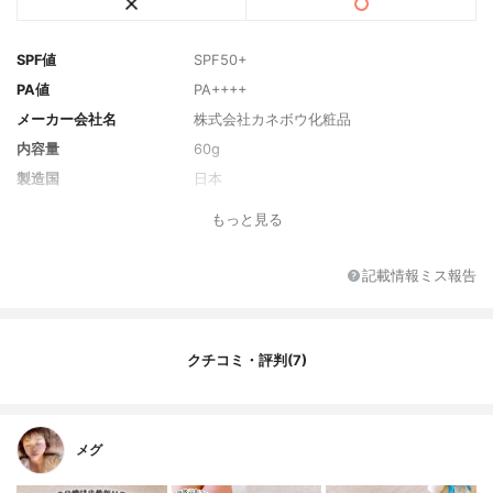
SPF値
SPF50+
PA値
PA++++
メーカー会社名
株式会社カネボウ化粧品
内容量
60g
製造国
日本
香り
ジャスミン&ホワイトペシェの香り
もっと見る
主な保湿・美容成分
ヒアルロン酸Na
全成分
水、酸化亜鉛、エタノール、セバシン酸ジ
記載情報ミス報告
イソプロピル、炭酸ジカプリリル、エチル
ヘキシルトリアゾン、グリセリン、安息香
酸アルキル（Ｃ１２-１５）、ジメチコン、
酸化チタン、ドロメトリゾールトリシロキ
クチコミ・評判(7)
サン、（アクリル酸Ｎａ／アクリロイルジ
メチルタウリンＮａ）コポリマー、マイ
カ、ビスエチルヘキシルオキシフェノール
メトキシフェニルトリアジン、ＢＧ、イソ
メグ
ヘキサデカン、トリエトキシカプリリルシ
ラン、ポリアクリル酸アルキル（Ｃ１０-３