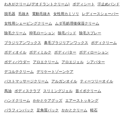
わきがクリーム(デオドラントクリーム)
ボディシート
汗止めバンド
脱毛器
毛抜き
電動毛抜き
女性用カミソリ
レディースシェーバー
女性用シェービングクリーム
ムダ毛処理後保湿クリーム
除毛クリーム
抑毛ローション
除毛パッド
除毛スプレー
ブラジリアンワックス
鼻毛ブラジリアンワックス
ボディクリーム
ボディオイル
ボディミルク
ボディバター
ボディローション
ボディパウダー
アロエクリーム
アロエジェル
シアバター
デコルテクリーム
デリケートゾーンケア
バストマッサージクリーム
アルガンオイル
ティーツリーオイル
馬油
ボディスクラブ
スリミングジェル
首イボクリーム
ハンドクリーム
かかとケアグッズ
エアーストッキング
パラフィンパック
足角質パック
かかとクリーム
軽石