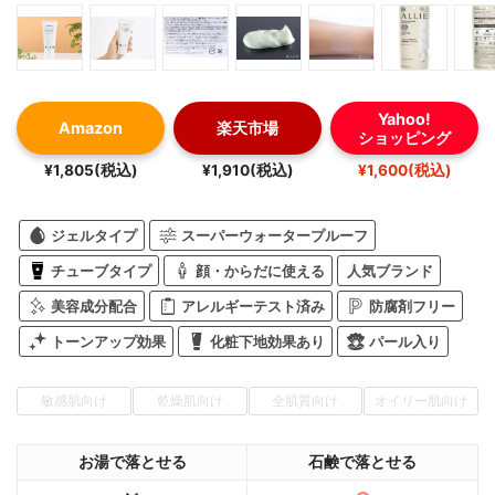
Yahoo!
Amazon
楽天市場
ショッピング
¥1,805(税込)
¥1,910(税込)
¥1,600(税込)
ジェルタイプ
スーパーウォータープルーフ
チューブタイプ
顔・からだに使える
人気ブランド
美容成分配合
アレルギーテスト済み
防腐剤フリー
トーンアップ効果
化粧下地効果あり
パール入り
敏感肌向け
乾燥肌向け
全肌質向け
オイリー肌向け
お湯で落とせる
石鹸で落とせる