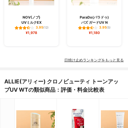
NOV(ノブ)
ParaDo(パラドゥ)
UVミルクEX
バズ ガードUV N
3.95
3.95
(12)
(5)
¥1,978
¥1,180
日焼け止めランキングをもっと見る
ALLIE(アリィー) クロノビューティ トーンアッ
プUV WTの類似商品：評価・料金比較表