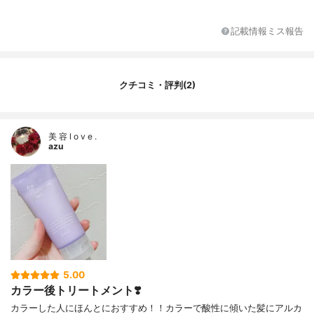
ン酸セチル、グリセリン、ソルビトール、
シクロペンタシロキサン、DPG、ジラウロ
記載情報ミス報告
イルグルタミン酸リシンNa、ラウロイルグ
ルタミン酸ジ(フィトステリル/オクチルドデ
シル)、ゼイン、カンゾウ葉エキス、サトウ
キビエキス、セイヨウシロヤナギ樹皮エキ
クチコミ・評判(2)
ス、ヒマワリ種子エキス、加水分解ヒアル
ロン酸、アミノエタンスルフィン酸、ビス
(C13-15アルコキシ)PGアモジメチコン、
(加水分解シルク/PGプロピルメチルシラン
美 容 l o v e .
ジオール)クロスポリマー、グルコース、フ
azu
ルクトース、トレハロース、メドウフォー
ム油、トリ(カプリル酸/カプリン酸)グリセ
リル、イソステアリン酸フィトステリル、B
G、PCA-Na、ステアルトリモニウムブロミ
ド、アモジメチコン、ジメチコン、エチル
ヘキシルグリセリン、乳酸、イソプロパノ
ール、ファルネソール、エチドロン酸、エ
タノール、オレンジ油、香料
5.00
カラー後トリートメント❣️
カラーした人にほんとにおすすめ！！カラーで酸性に傾いた髪にアルカ