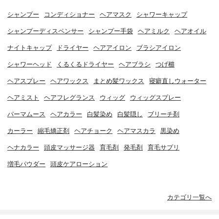
シャンプー
コンディショナー
ヘアマスク
シャワーキャップ
シャンプーディスペンサー
シャンプー手袋
ヘアミルク
ヘアオイル
ナイトキャップ
ドライヤー
ヘアアイロン
ブラシアイロン
シャワーヘッド
くるくるドライヤー
ヘアブラシ
つげ櫛
ヘアスプレー
ヘアワックス
まとめ髪ワックス
寝癖直しウォーター
ヘアミスト
ヘアフレグランス
ウィッグ
ウィッグスプレー
パーマムース
ヘアカラー
白髪染め
白髪隠し
ブリーチ剤
カーラー
縮毛矯正剤
ヘアチョーク
ヘアマスカラ
黒染め
ヘナカラー
頭皮マッサージ器
育毛剤
発毛剤
育毛サプリ
増毛パウダー
頭皮ケアローション
カテゴリ一覧へ