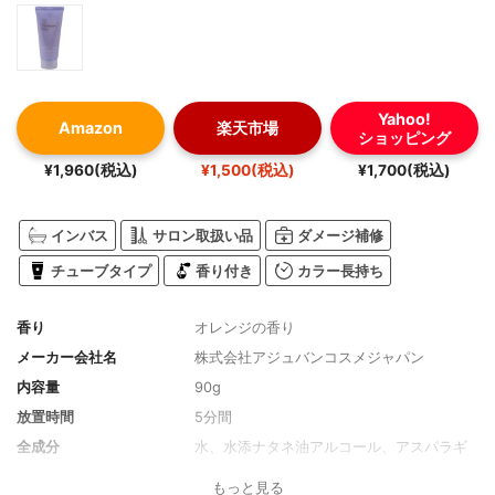
Yahoo!
Amazon
楽天市場
ショッピング
¥1,960(税込)
¥1,500(税込)
¥1,700(税込)
インバス
サロン取扱い品
ダメージ補修
チューブタイプ
香り付き
カラー長持ち
香り
オレンジの香り
メーカー会社名
株式会社アジュバンコスメジャパン
内容量
90g
放置時間
5分間
全成分
水、水添ナタネ油アルコール、アスパラギ
ン酸、ステアリルアルコール、ステアラミ
もっと見る
ドプロピルジメチルアミン、エチルヘキサ