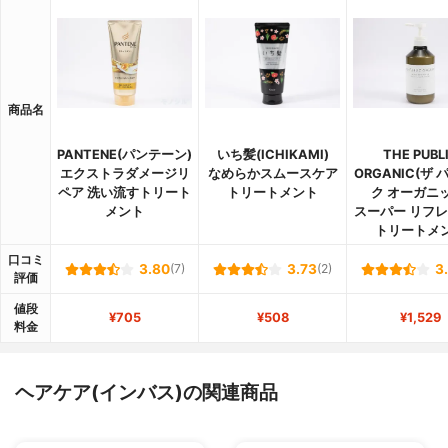
商品名
PANTENE(パンテーン)
いち髪(ICHIKAMI)
THE PUBL
エクストラダメージリ
なめらかスムースケア
ORGANIC(ザ
ペア 洗い流すトリート
トリートメント
ク オーガニッ
メント
スーパー リフ
トリートメ
口コミ
3.80
(7)
3.73
(2)
3
評価
値段
¥705
¥508
¥1,529
料金
ヘアケア(インバス)の関連商品