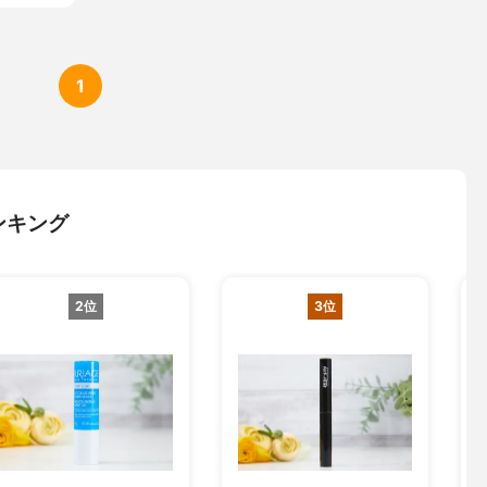
1
ンキング
2位
3位