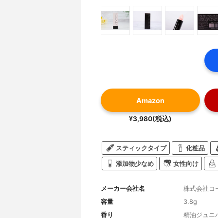
Amazon
¥3,980(税込)
スティックタイプ
化粧品
添加物少なめ
女性向け
メーカー会社名
株式会社コ
容量
3.8g
香り
精油ジュニ