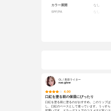
カラー展開
なし
SPF/PA
なし
全成分
テトラエチ
ステリル/
トリデシル
ソステアリ
オリーブ果
トコフェロー
チルシロキ
0））コポ
ポリグリセ
ハイドロゲ
ン、水酸化
硫酸Ba、黄
OL / 美容ライター
nao.glow
4.00
口紅を塗る前の保湿にぴったり
口紅を塗る前に塗るのがおすすめ。このリップは
し、口紅のベースとして使っています。うっすら
可愛いです。ドラッグストアのコスメほど安くは