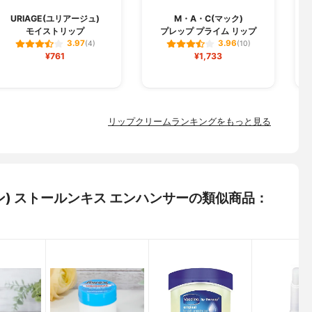
URIAGE(ユリアージュ)
M・A・C(マック)
モイストリップ
プレップ プライム リップ
3.97
3.96
(4)
(10)
¥761
¥1,733
リップクリームランキングをもっと見る
ョン) ストールンキス エンハンサーの類似商品：