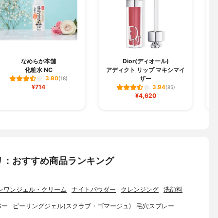
なめらか本舗
Dior(ディオール)
C
化粧水 NC
アディクト リップ マキシマイ
ザー
3.90
(18)
¥714
3.94
(85)
¥4,620
リ：おすすめ商品ランキング
ンワンジェル・クリーム
ナイトパウダー
クレンジング
洗顔料
バー
ピーリングジェル(スクラブ・ゴマージュ)
毛穴スプレー