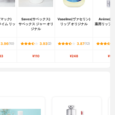
(マック)
Savex(サベックス)
Vaseline(ヴァセリン)
Avène(
ライム リッ
サベックス ジャー オリ
リップ オリジナル
薬用リップケ
ジナル
ト
3.96
(10)
3.93
(2)
3.87
(12)
33
¥110
¥248
¥98