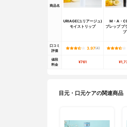
商品名
URIAGE(ユリアージュ)
M・A・C
モイストリップ
プレップ プ
プ
口コミ
3.97
(4)
評価
値段
¥761
¥1,7
料金
目元・口元ケアの関連商品