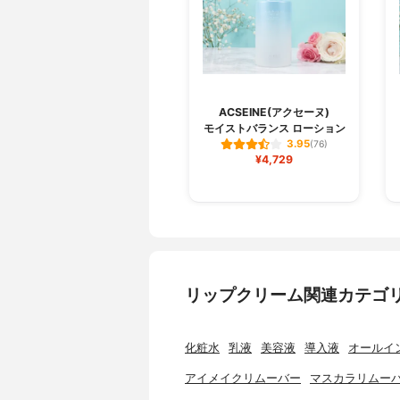
ACSEINE(アクセーヌ)
モイストバランス ローション
3.95
(76)
¥4,729
リップクリーム関連カテゴ
化粧水
乳液
美容液
導入液
オールイ
アイメイクリムーバー
マスカラリムー