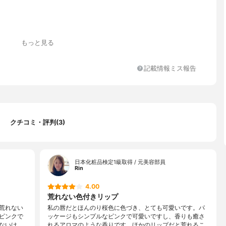
ルヘキサン酸ペンタエリスリチル、ダイマージリノール酸（フィト
もっと見る
イソステアリル/セチル/ステアリル/ベヘニル）、トリメリト酸トリ
、リンゴ酸ジイソステアリル、合成ワックス、ポリブテン、トリイ
ン酸ポリグリセリル-2、ジメチルシリル化シリカ、ポリエチレン、
記載情報ミス報告
実油、カニナバラ果実油、シア脂、ジパルミチン酸アスコルビル、
ル、ホホバ種子脂、ラベンダー脂、BHT、DPG、PEG-9ポリジメ
シエチルジメチコン、（アクリル酸/アクリル酸ある着る（C10-3
リマー、（エチレン/プロピレン）コポリマー、ジイソステアリン酸
リル-2、ジメチコン、トリイソステアリン酸イソプロピルチタン、
クチコミ・評判(3)
ンジメチコン、パーフルオロオクチルトリエトキシシラン、メチコ
AI、フェノキシエタノール、香料、マイカ、酸化チタン、酸化鉄、
4、赤202、赤218
日本化粧品検定1級取得 / 元美容部員
Rin
4.00
荒れない色付きリップ
荒れない
私の唇だとほんのり桜色に色づき、とても可愛いです。パ
ピンクで
ッケージもシンプルなピンクで可愛いですし、香りも癒さ
ないけ
れるアロマのような香りです。ほかのリップだと荒れるこ