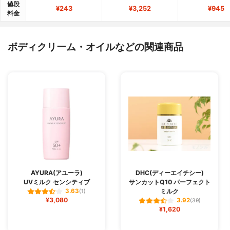
値段
¥243
¥3,252
¥945
料金
ボディクリーム・オイルなどの関連商品
AYURA(アユーラ)
DHC(ディーエイチシー)
UVミルク センシティブ
サンカットQ10 パーフェクト
ミルク
3.63
(1)
¥3,080
3.92
(39)
¥1,620