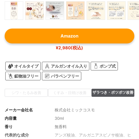
Amazon
¥2,980(税込)
オイルタイプ
アルガンオイル入り
ポンプ式
鉱物油フリー
パラベンフリー
ザラつき・ポツポツ改善
シワ・たるみ改善
くすみ・日焼け改善
メーカー会社名
株式会社ミックコスモ
内容量
30ml
香り
無香料
代表的な成分
アンズ核油、アルガニアスピノサ核油、ヒ