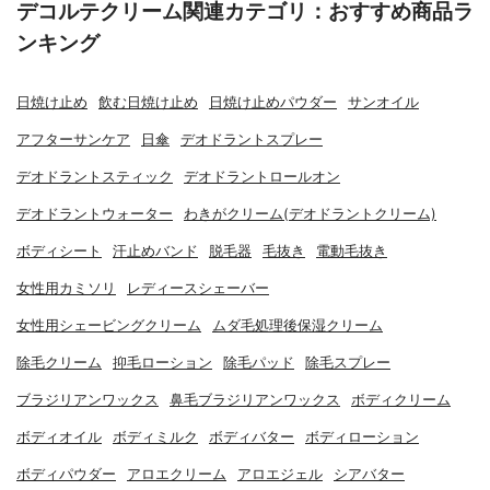
デコルテクリーム関連カテゴリ：おすすめ商品ラ
ンキング
日焼け止め
飲む日焼け止め
日焼け止めパウダー
サンオイル
アフターサンケア
日傘
デオドラントスプレー
デオドラントスティック
デオドラントロールオン
デオドラントウォーター
わきがクリーム(デオドラントクリーム)
ボディシート
汗止めバンド
脱毛器
毛抜き
電動毛抜き
女性用カミソリ
レディースシェーバー
女性用シェービングクリーム
ムダ毛処理後保湿クリーム
除毛クリーム
抑毛ローション
除毛パッド
除毛スプレー
ブラジリアンワックス
鼻毛ブラジリアンワックス
ボディクリーム
ボディオイル
ボディミルク
ボディバター
ボディローション
ボディパウダー
アロエクリーム
アロエジェル
シアバター