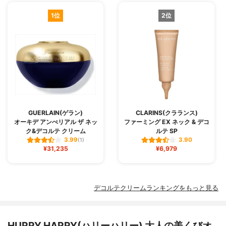
1位
2位
GUERLAIN(ゲラン)
CLARINS(クラランス)
オーキデ アンぺリアル ザ ネッ
ファーミング EX ネック & デコ
ク&デコルテ クリーム
ルテ SP
3.99
3.90
(1)
¥31,235
¥6,979
デコルテクリームランキングをもっと見る
HURRY HARRY(ハリーハリー) 大人の美くびオ