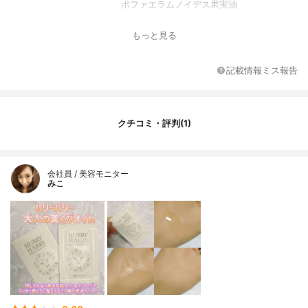
ポファエラムノイデス果実油
全成分
パルミチン酸エチルヘキシル、アンズ核
もっと見る
油、アルガニアスピノサ核油、ヒポファエ
ラムノイデス果実油、パルミチン酸レチノ
ール、テトラヘキシルデカン酸アスコルビ
記載情報ミス報告
ル、トコフェロール
クチコミ・評判(1)
会社員 / 美容モニター
みこ