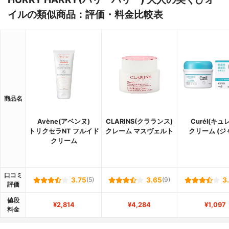
イルの類似商品：評価・料金比較表
商品名
Avène(アベンヌ)
CLARINS(クラランス)
Curél(キュ
トリクセラNT フルイド
クレーム マスヴェルト
クリーム (ジ
クリーム
口コミ
3.75
(5)
3.65
(9)
3
評価
値段
¥2,814
¥4,284
¥1,097
料金