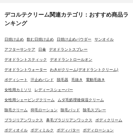
デコルテクリーム関連カテゴリ：おすすめ商品ラ
ンキング
日焼け止め
飲む日焼け止め
日焼け止めパウダー
サンオイル
アフターサンケア
日傘
デオドラントスプレー
デオドラントスティック
デオドラントロールオン
デオドラントウォーター
わきがクリーム(デオドラントクリーム)
ボディシート
汗止めバンド
脱毛器
毛抜き
電動毛抜き
女性用カミソリ
レディースシェーバー
女性用シェービングクリーム
ムダ毛処理後保湿クリーム
除毛クリーム
抑毛ローション
除毛パッド
除毛スプレー
ブラジリアンワックス
鼻毛ブラジリアンワックス
ボディクリーム
ボディオイル
ボディミルク
ボディバター
ボディローション