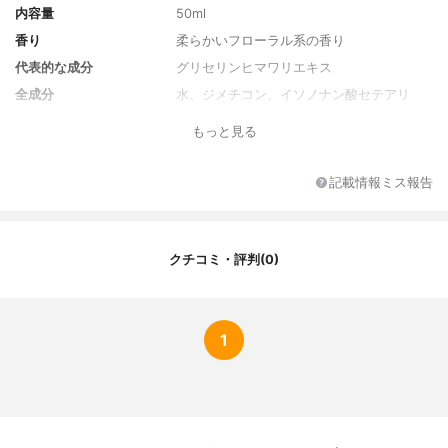
内容量
50ml
香り
柔らかいフローラル系の香り
代表的な成分
グリセリンヒマワリエキス
全成分
水、ジメチコン、イソノナン酸セテアリ
ル、グリセリン、エタノール、セテアリル
もっと見る
アルコール、エチルヘキサン酸セテアリ
ル、(C14-22)アルコール、セテアリルグル
コシド、フェノキシエタノール、香料、ア
記載情報ミス報告
ルキル(C12-20)グルコシド、(HDI/トリメチ
ロールヘキシルラクトン)クロスポリマー、
カルボマー、トロメタミン、酢酸トコフェ
ロール、エチルヘキシルグリセリン、カラ
クチコミ・評判(0)
スムギ穀粒エキス、EDTA-2Na、加水分解
オオバアオサエキス、セチルリン酸K、バナ
ナ果実エキス、BHT、ヒマワリエキス、シ
リカ、チムスシトリオドルス花/葉エキス、
1
安息香酸Na、ステアレス-20、ソルビン酸
K、黄5