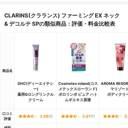
CLARINS(クラランス) ファーミング EX ネック
& デコルテ SPの類似商品：評価・料金比較表
商品名
DHC(ディーエイチシ
Cosmetex roland(コス
AROMA RESO
ー)
メテックスローランド)
マリゾート
薬用Qロングリンクル
ポロリンボ ピュア ハト
ボディクリ
クリーム
ムギエキス原液
口コミ
3.58
(2)
3.81
(1)
3
評価
値段