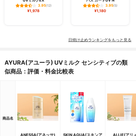
UVミルクEX
バズ ガードUV N
3.95
3.95
(12)
(5)
¥1,978
¥1,180
日焼け止めランキングをもっと見る
AYURA(アユーラ) UVミルク センシティブの類
似商品：評価・料金比較表
商品名
ANESSA(アネッサ)
SKIN AQUA(スキンア
ALLIE(アリ