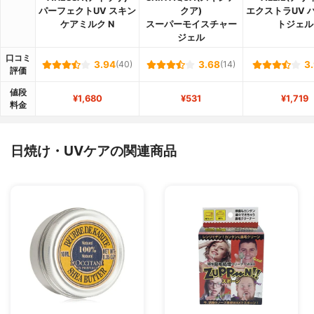
パーフェクトUV スキン
クア)
エクストラUV 
ケアミルク N
スーパーモイスチャー
トジェル
ジェル
口コミ
3.94
(40)
3.68
(14)
3
評価
値段
¥1,680
¥531
¥1,719
料金
日焼け・UVケアの関連商品