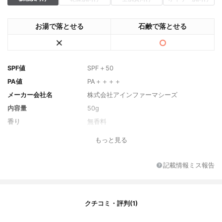
お湯で落とせる
石鹸で落とせる
SPF値
SPF＋50
PA値
PA＋＋＋＋
メーカー会社名
株式会社アインファーマシーズ
内容量
50g
香り
無香料
主な保湿・美容成分
ヒアルロン酸ナトリウム(2)、メドウフォー
もっと見る
ム油
全成分
グリチルリチン酸ジカリウム、デカメチル
記載情報ミス報告
シクロペンタシロキサン、精製水、低温焼
成酸化亜鉛、1,3-ブチレングリコール、微粒
子酸化チタン、架橋型シリコーン･網状型シ
リコーンブロック共重合体、メチルポリシ
クチコミ・評判(1)
ロキサン、PEG-9ポリジメチルシロキシエ
チルジメチコン、ジプロピレングリコー