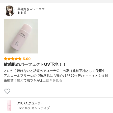
ル、ポリオキシエチレン･メチルポリシロキ
サン共重合体、グリコシルトレハロース･水
美容好き♡ワーママ
添デンプン分解物混合溶液、テトラ2-エチ
ももえ
ルヘキサン酸ペンタエリトリット、2-エチ
ルヘキサン酸セチル、無水ケイ酸、オウゴ
ンエキス、タイムエキス(1)、メドウフォー
ム油、ヒアルロン酸ナトリウム(2)、イソス
テアリン酸、塩化ナトリウム、水酸化アル
ミニウム、トリメチルシロキシケイ酸、メ
チルハイドロジェンポリシロキサン、N-ス
テアロイル-L-グルタミン酸二ナトリウム、
ポリオキシブチレンポリオキシエチレンポ
リオキシプロピレングリセリルエーテル(3
5.00
B.O.)(8E.O.)(5P.O.)、エデト酸二ナトリウ
敏感肌のパーフェクトUV下地！！
ム、グリセリンモノ2-エチルヘキシルエー
とにかく焼けないと話題のアユーラ♡この夏は化粧下地として使用中！
テル、フェノキシエタノール、雲母チタ
アルコールフリーなので敏感肌にも安心♪SPF50＋PA＋＋＋＋とシミ対
ン、黄酸化鉄、ベンガラ
策抜群！加えて肌ツヤがよ…
続きを見る
AYURA(アユーラ)
UVミルク センシティブ