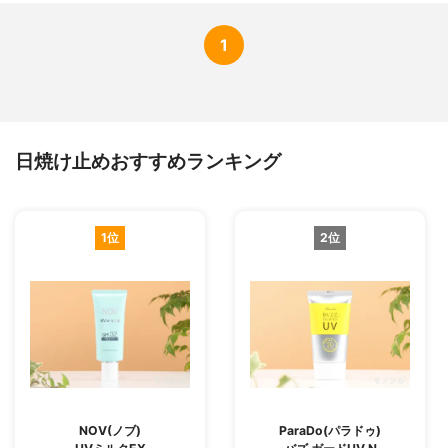
1
日焼け止めおすすめランキング
1位
2位
NOV(ノブ)
ParaDo(パラドゥ)