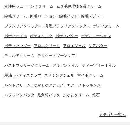
女性用シェービングクリーム
ムダ毛処理後保湿クリーム
除毛クリーム
抑毛ローション
除毛パッド
除毛スプレー
ブラジリアンワックス
鼻毛ブラジリアンワックス
ボディクリーム
ボディオイル
ボディミルク
ボディバター
ボディローション
ボディパウダー
アロエクリーム
アロエジェル
シアバター
デコルテクリーム
デリケートゾーンケア
バストマッサージクリーム
アルガンオイル
ティーツリーオイル
馬油
ボディスクラブ
スリミングジェル
首イボクリーム
ハンドクリーム
かかとケアグッズ
エアーストッキング
パラフィンパック
足角質パック
かかとクリーム
軽石
カテゴリ一覧へ