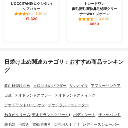
L'OCCITANE(ロクシタン)
トレードワン
シアバター
鼻毛脱毛 爽快鼻毛処理クリー
ナーWAX ズポーン
3.91
(20)
¥1,320
3.86
(1)
¥650
日焼け止め関連カテゴリ：おすすめ商品ランキン
グ
飲む日焼け止め
日焼け止めパウダー
サンオイル
アフターサンケア
日傘
デオドラントスプレー
デオドラントスティック
デオドラントロールオン
デオドラントウォーター
わきがクリーム(デオドラントクリーム)
ボディシート
汗止めバンド
脱毛器
毛抜き
電動毛抜き
女性用カミソリ
レディースシェーバー