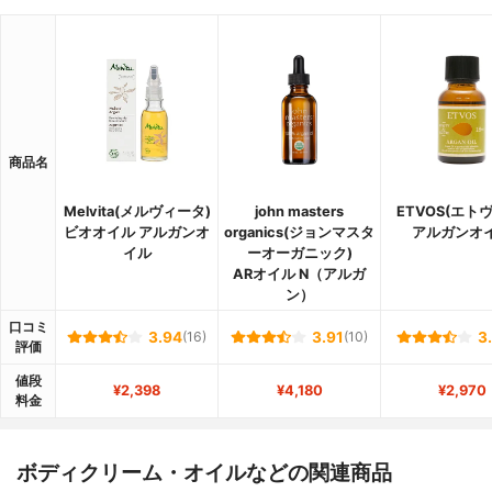
商品名
Melvita(メルヴィータ)
john masters
ETVOS(エト
ビオオイル アルガンオ
organics(ジョンマスタ
アルガンオ
イル
ーオーガニック)
ARオイル N（アルガ
ン）
口コミ
3.94
(16)
3.91
(10)
3
評価
値段
¥2,398
¥4,180
¥2,970
料金
ボディクリーム・オイルなどの関連商品