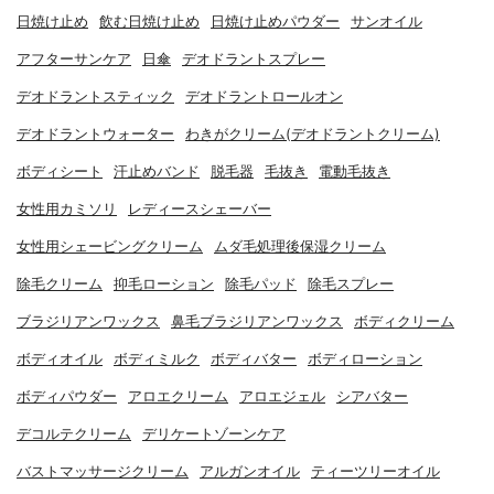
日焼け止め
飲む日焼け止め
日焼け止めパウダー
サンオイル
アフターサンケア
日傘
デオドラントスプレー
デオドラントスティック
デオドラントロールオン
デオドラントウォーター
わきがクリーム(デオドラントクリーム)
ボディシート
汗止めバンド
脱毛器
毛抜き
電動毛抜き
女性用カミソリ
レディースシェーバー
女性用シェービングクリーム
ムダ毛処理後保湿クリーム
除毛クリーム
抑毛ローション
除毛パッド
除毛スプレー
ブラジリアンワックス
鼻毛ブラジリアンワックス
ボディクリーム
ボディオイル
ボディミルク
ボディバター
ボディローション
ボディパウダー
アロエクリーム
アロエジェル
シアバター
デコルテクリーム
デリケートゾーンケア
バストマッサージクリーム
アルガンオイル
ティーツリーオイル