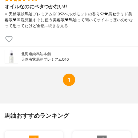
オイルなのにベタつかない‼️
⭐️ 天然液状馬油プレミアムQ10♡ベルガモットの香り♡♥︎馬セラミド美
容液♥︎🌸洗顔後すぐに使う美容液♥︎馬油って聞いてオイルっぽいのかな
って思ってたけど全然…
続きを見る
北海道純馬油本舗
天然液状馬油プレミアムQ10
1
馬油おすすめランキング