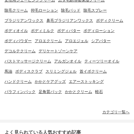
女性用シェービングクリーム
ムダ毛処理後保湿クリーム
除毛クリーム
抑毛ローション
除毛パッド
除毛スプレー
ブラジリアンワックス
鼻毛ブラジリアンワックス
ボディクリーム
ボディオイル
ボディミルク
ボディバター
ボディローション
ボディパウダー
アロエクリーム
アロエジェル
シアバター
デコルテクリーム
デリケートゾーンケア
バストマッサージクリーム
アルガンオイル
ティーツリーオイル
馬油
ボディスクラブ
スリミングジェル
首イボクリーム
ハンドクリーム
かかとケアグッズ
エアーストッキング
パラフィンパック
足角質パック
かかとクリーム
軽石
カテゴリ一覧へ
よく見られている人気おすすめ記事