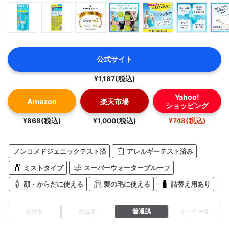
公式サイト
¥1,187(税込)
Yahoo!
Amazon
楽天市場
ショッピング
¥868(税込)
¥1,000(税込)
¥748(税込)
ノンコメドジェニックテスト済
アレルギーテスト済み
ミストタイプ
スーパーウォータープルーフ
顔・からだに使える
髪の毛に使える
詰替え用あり
普通肌
敏感肌
乾燥肌
オイリー肌