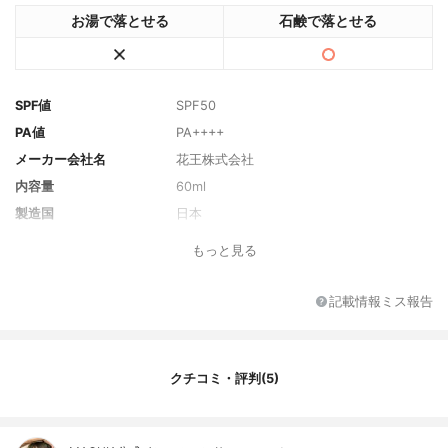
お湯で落とせる
石鹸で落とせる
SPF値
SPF50
PA値
PA++++
メーカー会社名
花王株式会社
内容量
60ml
製造国
日本
香り
みずみずしいフレッシュシトラスの香り
もっと見る
主な保湿・美容成分
スクワラン
全成分
エタノール、メトキシケイヒ酸エチルヘキ
記載情報ミス報告
シル、ジメチコン、イソノナン酸イソノニ
ル、安息香酸アルキル（Ｃ１２－１５）、
ジエチルアミノヒドロキシベンゾイル安息
香酸ヘキシル、エチルヘキシルトリアゾ
クチコミ・評判(5)
ン、ポリシリコーン－１５、トリメチルシ
ロキシケイ酸、（アクリレーツ／ジアセト
ンアクリルアミド）コポリマー、ジブチル
エチルヘキサノイルグルタミド、ポリシリ