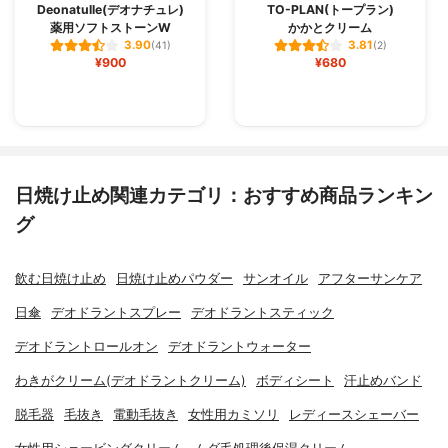
Deonatulle(デオナチュレ)
TO-PLAN(トープラン)
薬用ソフトストーンW
かかとクリーム
3.90
3.81
(41)
(2)
¥900
¥680
日焼け止め関連カテゴリ：おすすめ商品ランキン
グ
飲む日焼け止め
日焼け止めパウダー
サンオイル
アフターサンケア
日傘
デオドラントスプレー
デオドラントスティック
デオドラントロールオン
デオドラントウォーター
わきがクリーム(デオドラントクリーム)
ボディシート
汗止めバンド
脱毛器
毛抜き
電動毛抜き
女性用カミソリ
レディースシェーバー