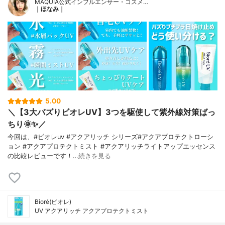
MAQUIA公式インフルエンサー・コスメ…
コーン－９、ビスエチルヘキシルオキシフ
｜ほなみ｜
ェノールメトキシフェニルトリアジン、ス
クワラン、ＢＨＴ、香料
5.00
＼【3大バズりビオレUV】3つを駆使して紫外線対策ばっ
ちり🌞✨／
今回は、#ビオレuv #アクアリッチ シリーズ#アクアプロテクトローシ
ョン #アクアプロテクトミスト #アクアリッチライトアップエッセンス
の比較レビューです！…
続きを見る
Bioré(ビオレ)
UV アクアリッチ アクアプロテクトミスト