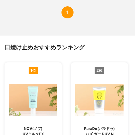
1
日焼け止めおすすめランキング
1位
2位
NOV(ノブ)
ParaDo(パラドゥ)
UVミルクEX
バズ ガードUV N