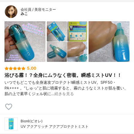
会社員 / 美容モニター
みこ
5.00
浴びる霧！？全身にムラなく密着。瞬感ミストUV！！
いつでもどこでも全身速攻プロテクト!瞬感ミストUV。SPF50・
PA++++ 。“しゅっ”と肌に噴霧すると、霧のようなミストが肌を覆い、
肌の上で素早くジェル状に…
続きを見る
Bioré(ビオレ)
UV アクアリッチ アクアプロテクトミスト