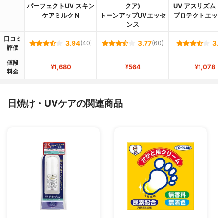
パーフェクトUV スキン
クア)
UV アスリズム
ケアミルク N
トーンアップUVエッセ
プロテクトエッ
ンス
口コミ
3.94
(40)
3.77
(60)
3
評価
値段
¥1,680
¥564
¥1,078
料金
日焼け・UVケアの関連商品