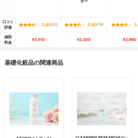
ター
口コミ
3.69
(53)
3.60
(18)
3
評価
値段
¥3,510
¥3,300
¥3,960
料金
基礎化粧品の関連商品
CLEANSING RESEARCH(クレ