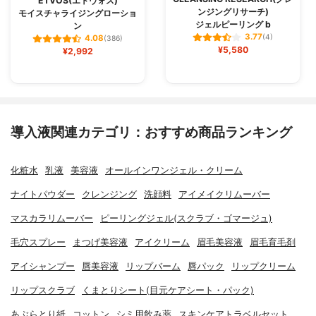
ETVOS(エトヴォス)
ンジングリサーチ)
モイスチャライジングローショ
ジェルピーリング b
ン
3.77
(4)
4.08
(386)
¥5,580
¥2,992
導入液関連カテゴリ：おすすめ商品ランキング
化粧水
乳液
美容液
オールインワンジェル・クリーム
ナイトパウダー
クレンジング
洗顔料
アイメイクリムーバー
マスカラリムーバー
ピーリングジェル(スクラブ・ゴマージュ)
毛穴スプレー
まつげ美容液
アイクリーム
眉毛美容液
眉毛育毛剤
アイシャンプー
唇美容液
リップバーム
唇パック
リップクリーム
リップスクラブ
くまとりシート(目元ケアシート・パック)
あぶらとり紙
コットン
シミ用飲み薬
スキンケアトラベルセット