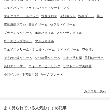
ニキビパッチ
フェイスパック・シートマスク
マイクロニードルパッチ
洗顔クロス
洗顔ネット
洗顔ブラシ
繭玉
電動洗顔ブラシ
美白クリーム
セラミドクリーム
プラセンタクリーム
ホホバオイル
スクワランオイル
ローズヒップオイル
マルラオイル
フェイスクリーム・ジェル・バーム
ナイトクリーム
ワセリン
ほうれい線クリーム
シワ改善クリーム
ニキビ塗り薬
美顔ローラー
美顔スチーマー
ウォーターピーリング
リフトアップ美顔器
小顔ベルト
毛穴吸引器
かっさプレート
カテゴリ一覧へ
よく見られている人気おすすめ記事