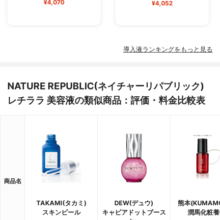
¥4,070
¥4,052
導入液ランキングをもっと見る
NATURE REPUBLIC(ネイチャーリパブリック)
レチララ 美容液の類似商品：評価・料金比較表
商品名
TAKAMI(タカミ)
DEW(デュウ)
熊本(KUMAM
スキンピール
キャビアドットブース
潤馬化粧養