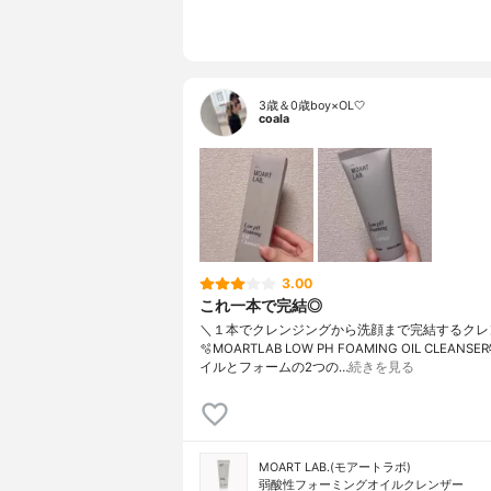
3歳＆0歳boy×OL🤍
coala
3.00
これ一本で完結◎
＼１本でクレンジングから洗顔まで完結するクレ
🫧MOARTLAB LOW PH FOAMING OIL CLEANSE
イルとフォームの2つの…
続きを見る
MOART LAB.(モアートラボ)
弱酸性フォーミングオイルクレンザー