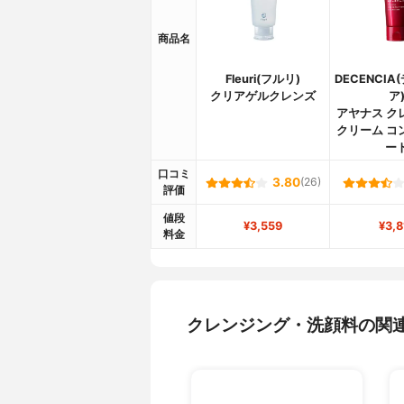
商品名
Fleuri(フルリ)
DECENCI
クリアゲルクレンズ
ア
アヤナス ク
クリーム コ
ー
口コミ
3.80
(26)
評価
値段
¥3,559
¥3,8
料金
クレンジング・洗顔料の関