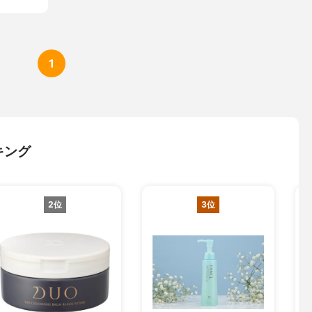
1
キング
2位
3位