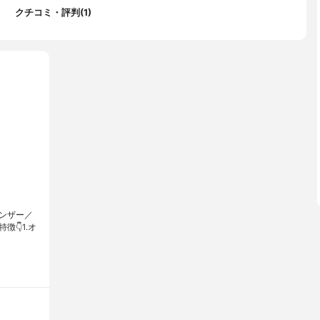
クチコミ・評判(1)
ンザー／
R特徴👇1.オ