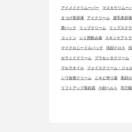
アイメイクリムーバー
マスカラリムー
まつげ美容液
アイクリーム
眉毛美容液
唇パック
リップクリーム
リップスクラ
コットン
シミ用飲み薬
スキンケアトラ
マイクロニードルパッチ
洗顔クロス
洗
セラミドクリーム
プラセンタクリーム
マルラオイル
フェイスクリーム・ジェ
シワ改善クリーム
ニキビ塗り薬
美顔ロ
リフトアップ美顔器
小顔ベルト
毛穴吸