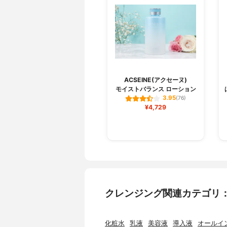
ACSEINE(アクセーヌ)
モイストバランス ローション
3.95
(76)
¥4,729
クレンジング関連カテゴリ
化粧水
乳液
美容液
導入液
オールイ