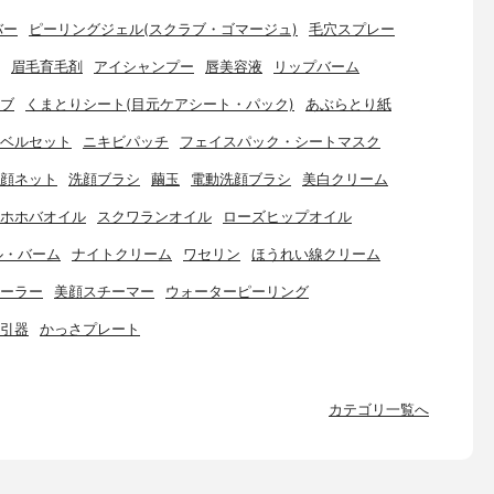
バー
ピーリングジェル(スクラブ・ゴマージュ)
毛穴スプレー
眉毛育毛剤
アイシャンプー
唇美容液
リップバーム
ブ
くまとりシート(目元ケアシート・パック)
あぶらとり紙
ベルセット
ニキビパッチ
フェイスパック・シートマスク
顔ネット
洗顔ブラシ
繭玉
電動洗顔ブラシ
美白クリーム
ホホバオイル
スクワランオイル
ローズヒップオイル
ル・バーム
ナイトクリーム
ワセリン
ほうれい線クリーム
ーラー
美顔スチーマー
ウォーターピーリング
引器
かっさプレート
カテゴリ一覧へ