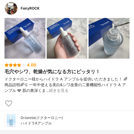
FairyROCK
4.00
毛穴やシワ、乾燥が気になる方にピッタリ！
ドクターロニー様からハイドラ A アンプルを提供いただきました！ 🌈
商品説明🌈🫧 一年中使える美白&シワ改善の二重機能性ハイドラ A ア
ンプル 🩶 肌の奥深くま…
続きを見る
Dr.lonnie(ドクターロニー)
ハイドラAアンプル