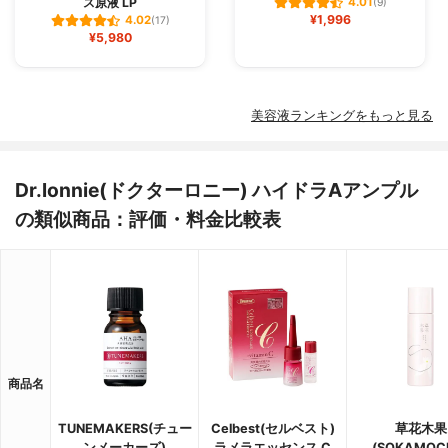
ス原液 LP
4.01
(9)
¥1,996
4.02
(17)
¥5,980
美容液ランキングをもっと見る
Dr.lonnie(ドクターロニー) ハイドラAアンプル
の類似商品：評価・料金比較表
商品名
TUNEMAKERS(チュー
Celbest(セルベスト)
草花木果
ンメーカーズ)
ラメラエッセンス C
(SOKAMOC