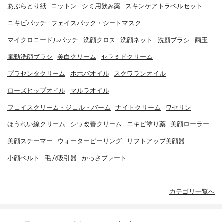
あぶらとり紙
コットン
シミ用飲み薬
スキンケアトラベルセット
ニキビパッチ
フェイスパック・シートマスク
マイクロニードルパッチ
洗顔クロス
洗顔ネット
洗顔ブラシ
繭玉
電動洗顔ブラシ
美白クリーム
セラミドクリーム
プラセンタクリーム
ホホバオイル
スクワランオイル
ローズヒップオイル
マルラオイル
フェイスクリーム・ジェル・バーム
ナイトクリーム
ワセリン
ほうれい線クリーム
シワ改善クリーム
ニキビ塗り薬
美顔ローラー
美顔スチーマー
ウォーターピーリング
リフトアップ美顔器
小顔ベルト
毛穴吸引器
かっさプレート
カテゴリ一覧へ