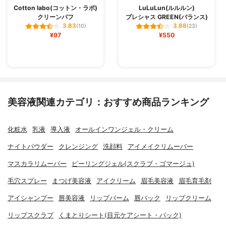
Cotton labo(コットン・ラボ)
LuLuLun(ルルルン)
クリーンパフ
プレシャス GREEN(バランス)
3.83
3.88
(10)
(23)
¥97
¥550
美容液関連カテゴリ：おすすめ商品ランキング
化粧水
乳液
導入液
オールインワンジェル・クリーム
ナイトパウダー
クレンジング
洗顔料
アイメイクリムーバー
マスカラリムーバー
ピーリングジェル(スクラブ・ゴマージュ)
毛穴スプレー
まつげ美容液
アイクリーム
眉毛美容液
眉毛育毛剤
アイシャンプー
唇美容液
リップバーム
唇パック
リップクリーム
リップスクラブ
くまとりシート(目元ケアシート・パック)