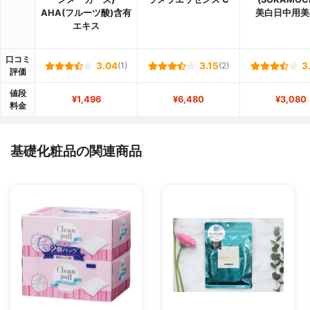
AHA(フルーツ酸)含有
美白日中用美
エキス
口コミ
3.04
(1)
3.15
(2)
3
評価
値段
¥1,496
¥6,480
¥3,080
料金
基礎化粧品の関連商品