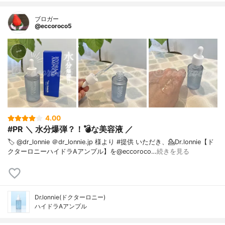
ブロガー
@eccoroco5
4.00
#PR ＼ 水分爆弾？！💣な美容液 ／
🏷️ @dr_lonnie ＠dr_lonnie.jp 様より #提供 いただき、⁡💁Dr.lonnie【ド
クターロニーハイドラAアンプル】を@eccoroco…
続きを見る
Dr.lonnie(ドクターロニー)
ハイドラAアンプル