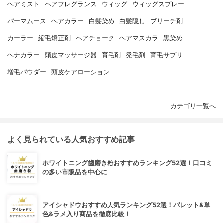
ヘアミスト
ヘアフレグランス
ウィッグ
ウィッグスプレー
パーマムース
ヘアカラー
白髪染め
白髪隠し
ブリーチ剤
カーラー
縮毛矯正剤
ヘアチョーク
ヘアマスカラ
黒染め
ヘナカラー
頭皮マッサージ器
育毛剤
発毛剤
育毛サプリ
増毛パウダー
頭皮ケアローション
カテゴリ一覧へ
よく見られている人気おすすめ記事
ホワイトニング歯磨き粉おすすめランキング52選！口コミ
の多い市販品を中心に
アイシャドウおすすめ人気ランキング52選！パレット&単
色&ラメ入り商品を徹底比較！