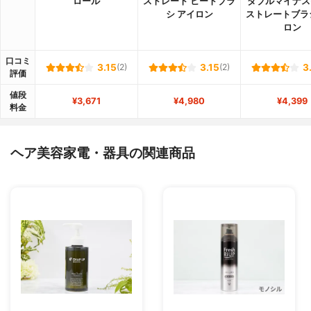
ロール
ストレート ヒートブラ
ダブルマイナス
シ アイロン
ストレートブラ
ロン
口コミ
3.15
(2)
3.15
(2)
3
評価
値段
¥3,671
¥4,980
¥4,399
料金
ヘア美容家電・器具の関連商品