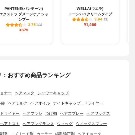
PANTENE(パンテーン)
WELLA(ウエラ)
エクストラ ダメージケア シャ
トーン2+1 クリームタイプ
ンプー
3.94
(13)
¥1,469
3.75
(33)
¥679
リ：おすすめ商品ランキング
ョナー
ヘアマスク
シャワーキャップ
手袋
ヘアミルク
ヘアオイル
ナイトキャップ
ドライヤー
ドライヤー
ヘアブラシ
つげ櫛
ヘアスプレー
ヘアワックス
ヘアミスト
ヘアフレグランス
ウィッグ
ウィッグスプレー
髪隠し
ブリーチ剤
カーラー
縮毛矯正剤
ヘアチョーク