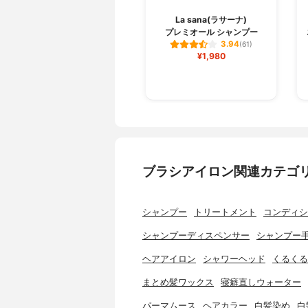
La sana(ラサーナ)
プレミオール シャンプー
3.94
(61)
¥1,980
ブラシアイロン関連カテゴ
シャンプー
トリートメント
コンディシ
シャンプーディスペンサー
シャンプー
ヘアアイロン
シャワーヘッド
くるくる
まとめ髪ワックス
寝癖直しウォーター
パーマムース
ヘアカラー
白髪染め
白