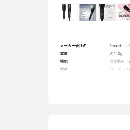
メーカー会社名
Shenzhen Y
重量
約440g
機能
温度調節（
素材
PP・ガラス