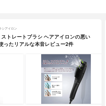
ラシアイロン
－) ストレートブラシ ヘアアイロンの悪い
使ったリアルな本音レビュー2件