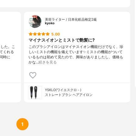
美容ライター / 日本化粧品検定2級
kyoko
5.00
マイナスイオンとミストで艶髪に?
ました。こ
このブラシアイロンはマイナスイオン機能だけでなく、珍
てくれる
しいミストの機能を備えています✨ミストの機能がついて
同時に
いるものは初めて見たので、興味がありましたし、価格も
かな…
続きを見る
YSKLO(ワイエスクロ－)
ストレートブラシ ヘアアイロン
1