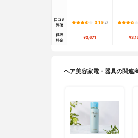
口コミ
3.15
(2)
評価
値段
¥3,671
¥3,1
料金
ヘア美容家電・器具の関連