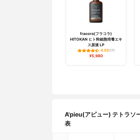
fracora(フラコラ)
HITOKAN ヒト幹細胞培養エキ
ス原液 LP
4.02
(17)
¥5,980
A'pieu(アピュー) テト
表