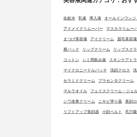
化粧水
乳液
導入液
オールインワンジ
アイメイクリムーバー
マスカラリムー
まつげ美容液
アイクリーム
眉毛美容液
唇パック
リップクリーム
リップスクラ
コットン
シミ用飲み薬
スキンケアトラ
マイクロニードルパッチ
洗顔クロス
洗
セラミドクリーム
プラセンタクリーム
マルラオイル
フェイスクリーム・ジェ
シワ改善クリーム
ニキビ塗り薬
美顔ロ
リフトアップ美顔器
小顔ベルト
毛穴吸