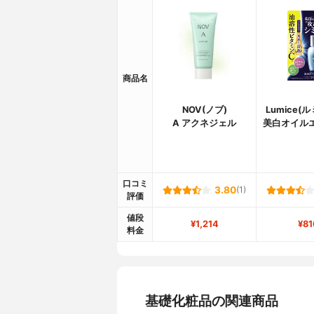
商品名
NOV(ノブ)
Lumice(
A アクネジェル
美白オイル
口コミ
3.80
(1)
評価
値段
¥1,214
¥81
料金
基礎化粧品の関連商品