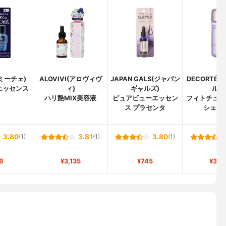
ルミーチェ)
ALOVIVI(アロヴィヴ
JAPAN GALS(ジャパン
DECORTÉ
エッセンス
ィ)
ギャルズ)
ルテ
ハリ艶MIX美容液
ピュアビューエッセン
フィトチュー
ス プラセンタ
シェイ
3.80
(1)
3.81
(1)
3.80
(1)
6
¥3,135
¥745
¥3,5