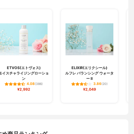
ETVOS(エトヴォス)
ELIXIR(エリクシール)
モイスチャライジングローショ
ルフレ バランシング ウォータ
ン
ー Ⅱ
4.08
3.86
(386)
(20)
¥2,992
¥2,049
すめ商品ランキング