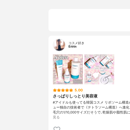
コスメ好き
Eririn
5.00
さっぱりしっとり美容液
#アイドルも使ってる韓国コスメ リポソーム構造
ュー独自の技術者で《テトラソーム構造》へ進化
毛穴の1/10,000サイズだそうで､乾燥肌や脂性肌
見る