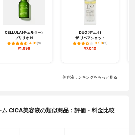
CELLULA(チェルラー)
DUO(デュオ)
ブリリオ N
ザ リペアショット
フ
4.01
3.99
(9)
(3)
¥1,996
¥7,040
美容液ランキングをもっと見る
ラソーム CICA美容液の類似商品：評価・料金比較