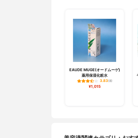
EAUDE MUGE(オードムーゲ)
薬用保湿化粧水
3.83
(8)
¥1,015
美容液関連カテゴリ：おす