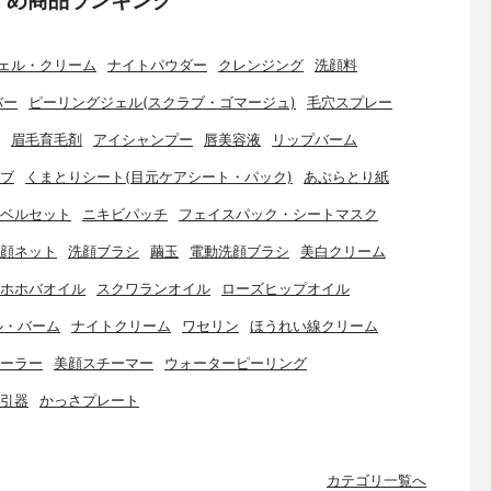
ェル・クリーム
ナイトパウダー
クレンジング
洗顔料
バー
ピーリングジェル(スクラブ・ゴマージュ)
毛穴スプレー
眉毛育毛剤
アイシャンプー
唇美容液
リップバーム
ブ
くまとりシート(目元ケアシート・パック)
あぶらとり紙
ベルセット
ニキビパッチ
フェイスパック・シートマスク
顔ネット
洗顔ブラシ
繭玉
電動洗顔ブラシ
美白クリーム
ホホバオイル
スクワランオイル
ローズヒップオイル
ル・バーム
ナイトクリーム
ワセリン
ほうれい線クリーム
ーラー
美顔スチーマー
ウォーターピーリング
引器
かっさプレート
カテゴリ一覧へ