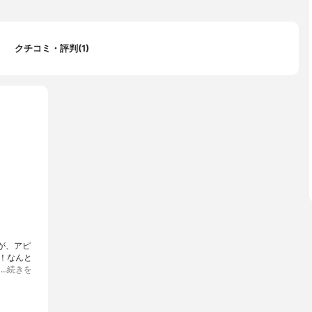
クチコミ・評判(1)
が、アピ
！なんと
に…
続きを