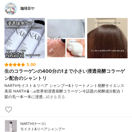
珈琲豆♡
5.00
生のコラーゲンの400分の1まで小さい浸透発酵コラーゲ
ン配合のシャントリ
NARTHモイスト＆リペア シャンプー&トリートメント発酵サイエンス
美容 NARTH🧴‎◌𓈒𓐍世界初浸透発酵コラーゲン今話題の発酵成分配合！
髪の毛一本一本に浸透…
続きを見る
NARTH(ナース)
モイスト&リペアシャンプー