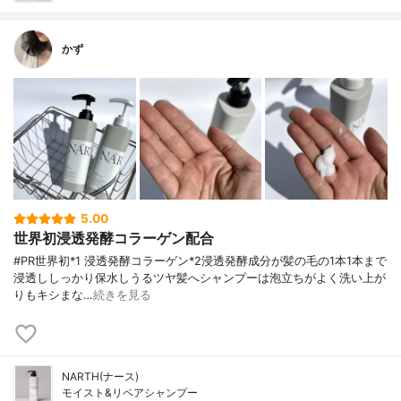
かず
5.00
世界初浸透発酵コラーゲン配合
#PR⁡⁡⁡⁡世界初*1 浸透発酵コラーゲン*2浸透発酵成分が髪の毛の1本1本まで
浸透ししっかり保水しうるツヤ髪へ⁡シャンプーは泡立ちがよく洗い上が
りもキシまな…
続きを見る
NARTH(ナース)
モイスト&リペアシャンプー