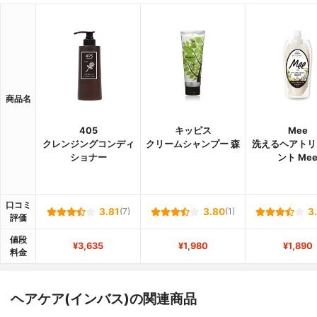
商品名
405
キッピス
Mee
クレンジングコンディ
クリームシャンプー 森
洗えるヘアトリ
ショナー
ント Me
口コミ
3.81
(7)
3.80
(1)
3
評価
値段
¥3,635
¥1,980
¥1,890
料金
ヘアケア(インバス)の関連商品