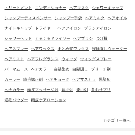
トリートメント
コンディショナー
ヘアマスク
シャワーキャップ
シャンプーディスペンサー
シャンプー手袋
ヘアミルク
ヘアオイル
ナイトキャップ
ドライヤー
ヘアアイロン
ブラシアイロン
シャワーヘッド
くるくるドライヤー
ヘアブラシ
つげ櫛
ヘアスプレー
ヘアワックス
まとめ髪ワックス
寝癖直しウォーター
ヘアミスト
ヘアフレグランス
ウィッグ
ウィッグスプレー
パーマムース
ヘアカラー
白髪染め
白髪隠し
ブリーチ剤
カーラー
縮毛矯正剤
ヘアチョーク
ヘアマスカラ
黒染め
ヘナカラー
頭皮マッサージ器
育毛剤
発毛剤
育毛サプリ
増毛パウダー
頭皮ケアローション
カテゴリ一覧へ