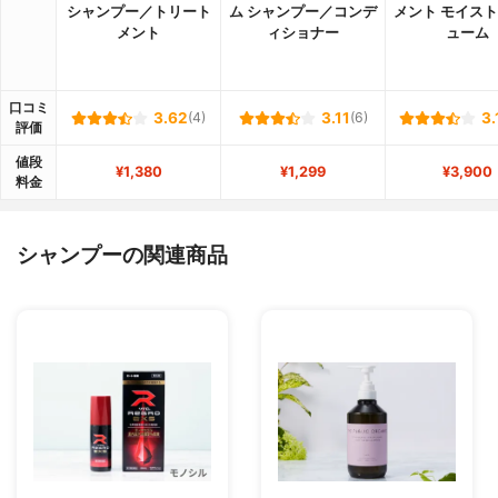
シャンプー／トリート
ム シャンプー／コンデ
メント モイス
メント
ィショナー
ューム
口コミ
3.62
(4)
3.11
(6)
3.
評価
値段
¥1,380
¥1,299
¥3,900
料金
シャンプーの関連商品