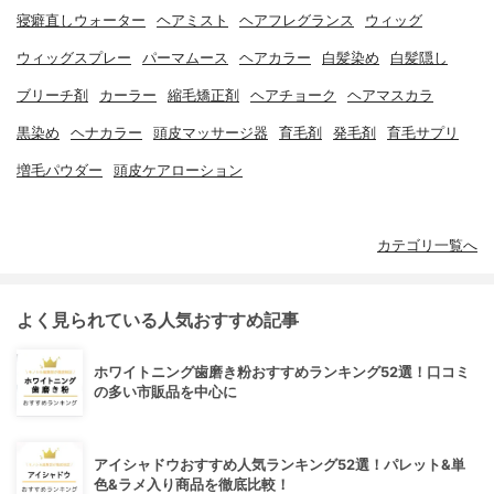
寝癖直しウォーター
ヘアミスト
ヘアフレグランス
ウィッグ
ウィッグスプレー
パーマムース
ヘアカラー
白髪染め
白髪隠し
ブリーチ剤
カーラー
縮毛矯正剤
ヘアチョーク
ヘアマスカラ
黒染め
ヘナカラー
頭皮マッサージ器
育毛剤
発毛剤
育毛サプリ
増毛パウダー
頭皮ケアローション
カテゴリ一覧へ
よく見られている人気おすすめ記事
ホワイトニング歯磨き粉おすすめランキング52選！口コミ
の多い市販品を中心に
アイシャドウおすすめ人気ランキング52選！パレット&単
色&ラメ入り商品を徹底比較！