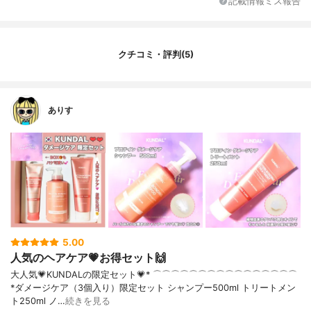
記載情報ミス報告
クチコミ・評判(5)
ありす
5.00
人気のヘアケア💗お得セット🙌
大人気💗KUNDALの限定セット💗* ⌒⌒⌒⌒⌒⌒⌒⌒⌒⌒⌒⌒⌒⌒⌒⌒
*ダメージケア（3個入り）限定セット シャンプー500ml トリートメン
ト250ml ノ…
続きを見る