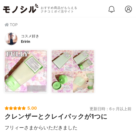
おすすめ商品がもらえる
クチコミポイ活サイト
TOP
コスメ好き
Eririn
5.00
更新日時：6ヶ月以上前
クレンザーとクレイパックが1つに
フリィーさまからいただきました