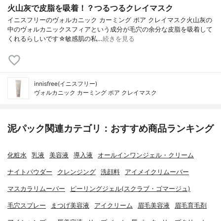
火山灰で皮脂を吸着！？つるつるクレイマスク
イニスフリーのヴォルカニック カーミング ポア クレイマスク火山灰の
中のヴォルカニックスフィアという成分が毛穴の余分な皮脂を吸着して
くれるらしいです☆敏感肌の私…
続きを見る
innisfree(イニスフリー)
ヴォルカニック カーミング ポア クレイマスク
泥パック関連カテゴリ：おすすめ商品ランキング
化粧水
乳液
美容液
導入液
オールインワンジェル・クリーム
ナイトパウダー
クレンジング
洗顔料
アイメイクリムーバー
マスカラリムーバー
ピーリングジェル(スクラブ・ゴマージュ)
毛穴スプレー
まつげ美容液
アイクリーム
眉毛美容液
眉毛育毛剤