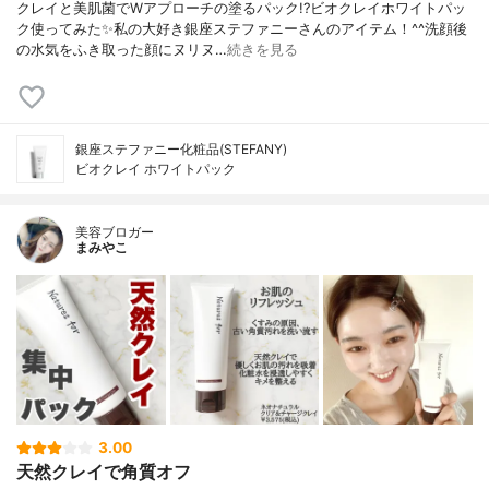
クレイと美肌菌でWアプローチの塗るパック!?ビオクレイホワイトパッ
ク使ってみた✨私の大好き銀座ステファニーさんのアイテム！^^洗顔後
の水気をふき取った顔にヌリヌ…
続きを見る
銀座ステファニー化粧品(STEFANY)
ビオクレイ ホワイトパック
美容ブロガー
まみやこ
3.00
天然クレイで角質オフ