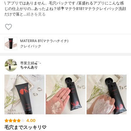
\ アプリではありません、毛穴パックです /⁡⁡某盛れるアプリにこんな感
じの仕上がりの…あったよね？🤣⁡⁡⁡💐マテラ8181マテラクレイパック⁡⁡洗顔
だけで落と…
続きを見る
MATERRA 81(マテラハチイチ)
クレイパック
専業主婦🍒´-
ちゃんあり
4.00
毛穴までスッキリ♡