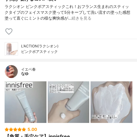
ラクシオン ピンクポアスティックこれ！おフランス生まれのスティッ
クタイプのフェイスマスク塗って5分キープして洗い流すの塗った感想
塗って直ぐにミントの様な爽快感が…
続きを見る
L'ACTION(ラクシオン)
ピンクポアスティック
イエベ春
なゆ
5.00
【角質・毛穴ケア】innisfree