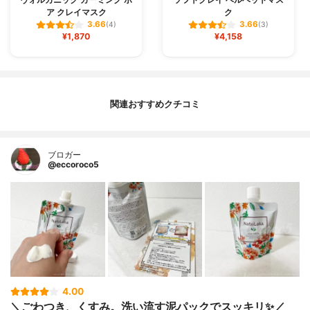
ア クレイマスク
ク
3.66
3.66
(4)
(3)
¥1,870
¥4,158
関連おすすめクチコミ
ブロガー
@eccoroco5
4.00
＼ごわつき、くすみ。洗い流す泥パックでスッキリ✨／