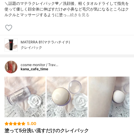
＼話題のマテラクレイパック🤎／洗顔後、軽くタオルドライして指先を
使って優しく顔全体に伸ばすだけ🌿小鼻など毛穴が気になるところはク
ルクルとマッサージするように塗っ…
続きを見る
MATERRA 81(マテラハチイチ)
クレイパック
cosme monitor / Trav…
kana_cafe_time
5.00
塗って5分洗い流すだけのクレイパック