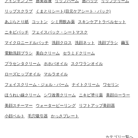
アイシャンプー
唇美容液
リップバーム
唇パック
リップクリーム
リップスクラブ
くまとりシート(目元ケアシート・パック)
あぶらとり紙
コットン
シミ用飲み薬
スキンケアトラベルセット
ニキビパッチ
フェイスパック・シートマスク
マイクロニードルパッチ
洗顔クロス
洗顔ネット
洗顔ブラシ
繭玉
電動洗顔ブラシ
美白クリーム
セラミドクリーム
プラセンタクリーム
ホホバオイル
スクワランオイル
ローズヒップオイル
マルラオイル
フェイスクリーム・ジェル・バーム
ナイトクリーム
ワセリン
ほうれい線クリーム
シワ改善クリーム
ニキビ塗り薬
美顔ローラー
美顔スチーマー
ウォーターピーリング
リフトアップ美顔器
小顔ベルト
毛穴吸引器
かっさプレート
カテゴリ一覧へ