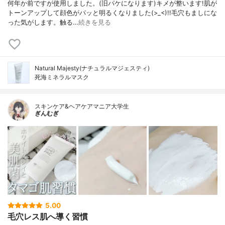
何年か前ですが使用しました。(旧パケになります)キメが整います!肌が
トーンアップして顔色がパッと明るくなりました(>_<)!!毛穴もましにな
った気がします。触る…
続きを見る
Natural Majesty(ナチュラルマジェスティ)
死海ミネラルマスク
スキンケア&ヘアケアマニア大学生
ぎんむぎ
5.00
毛穴レス肌へ導く習慣