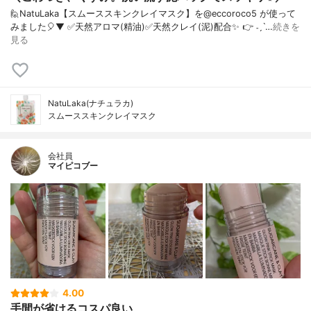
🙋NatuLaka【スムーススキンクレイマスク】を@eccoroco5 が使って
みました🎈⁡⁡⁡▼ ✅天然アロマ(精油)✅天然クレイ(泥)配合✨⁡⁡ 👉 ˗ˏˋ…
続きを
見る
NatuLaka(ナチュラカ)
スムーススキンクレイマスク
会社員
マイピコブー
4.00
手間が省けるコスパ良い