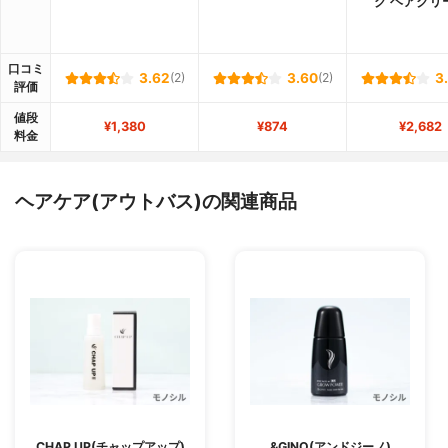
グ ヘアクリ
口コミ
3.62
(2)
3.60
(2)
3
評価
値段
¥1,380
¥874
¥2,682
料金
ヘアケア(アウトバス)の関連商品
CHAP UP(チャップアップ)
&GINO(アンドジーノ)