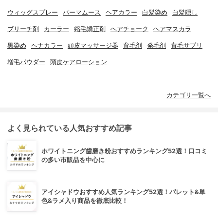
ウィッグスプレー
パーマムース
ヘアカラー
白髪染め
白髪隠し
ブリーチ剤
カーラー
縮毛矯正剤
ヘアチョーク
ヘアマスカラ
黒染め
ヘナカラー
頭皮マッサージ器
育毛剤
発毛剤
育毛サプリ
増毛パウダー
頭皮ケアローション
カテゴリ一覧へ
よく見られている人気おすすめ記事
ホワイトニング歯磨き粉おすすめランキング52選！口コミ
の多い市販品を中心に
アイシャドウおすすめ人気ランキング52選！パレット&単
色&ラメ入り商品を徹底比較！