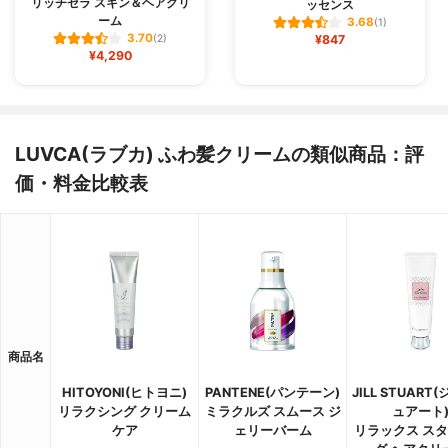
リッチセラ スキン＆ヘアクリ
ッセンス
ーム
3.68
(1)
3.70
(2)
¥847
¥4,290
LUVCA(ラブカ) ふわ髪クリームの類似商品：評
価・料金比較表
商品名
HITOYONI(ヒトヨニ)
PANTENE(パンテーン)
JILL STUART
リラクシング クリーム
ミラクルズ スムース ジ
ュアート
ケア
ェリーバーム
リラックス ス