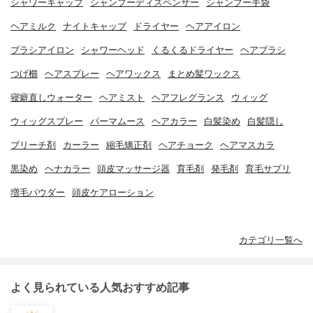
シャワーキャップ
シャンプーディスペンサー
シャンプー手袋
ヘアミルク
ナイトキャップ
ドライヤー
ヘアアイロン
ブラシアイロン
シャワーヘッド
くるくるドライヤー
ヘアブラシ
つげ櫛
ヘアスプレー
ヘアワックス
まとめ髪ワックス
寝癖直しウォーター
ヘアミスト
ヘアフレグランス
ウィッグ
ウィッグスプレー
パーマムース
ヘアカラー
白髪染め
白髪隠し
ブリーチ剤
カーラー
縮毛矯正剤
ヘアチョーク
ヘアマスカラ
黒染め
ヘナカラー
頭皮マッサージ器
育毛剤
発毛剤
育毛サプリ
増毛パウダー
頭皮ケアローション
カテゴリ一覧へ
よく見られている人気おすすめ記事