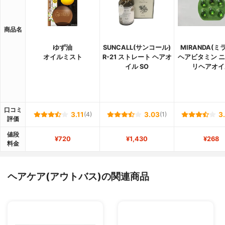
商品名
ゆず油
SUNCALL(サンコール)
MIRANDA(ミ
オイルミスト
R-21 ストレート ヘアオ
ヘアビタミン 
イル SO
リヘアオイ
口コミ
3.11
(4)
3.03
(1)
3
評価
値段
¥720
¥1,430
¥268
料金
ヘアケア(アウトバス)の関連商品