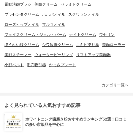
電動洗顔ブラシ
美白クリーム
セラミドクリーム
プラセンタクリーム
ホホバオイル
スクワランオイル
ローズヒップオイル
マルラオイル
フェイスクリーム・ジェル・バーム
ナイトクリーム
ワセリン
ほうれい線クリーム
シワ改善クリーム
ニキビ塗り薬
美顔ローラー
美顔スチーマー
ウォーターピーリング
リフトアップ美顔器
小顔ベルト
毛穴吸引器
かっさプレート
カテゴリ一覧へ
よく見られている人気おすすめ記事
ホワイトニング歯磨き粉おすすめランキング52選！口コミ
の多い市販品を中心に