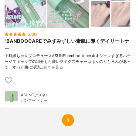
5.00
"BANBOOCAREでみずみずしい素肌に導くデイリートナ
ー
中町綾ちゃんプロデュースASUNEbamboo toner🎋オシャレすぎるパケ
ージでキャップの部分も可愛い💚テクスチャーはほんのりとろみがあっ
て、すっと肌に浸透…
続きを見る
ASUNE(アスネ)
バンブー トナー
1