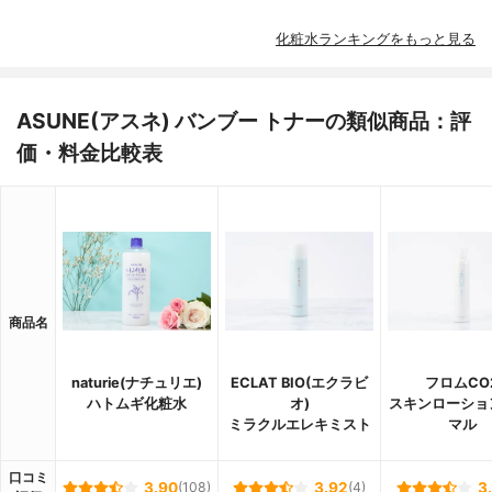
化粧水ランキングをもっと見る
ASUNE(アスネ) バンブー トナーの類似商品：評
価・料金比較表
商品名
naturie(ナチュリエ)
ECLAT BIO(エクラビ
フロムCO
ハトムギ化粧水
オ)
スキンローショ
ミラクルエレキミスト
マル
口コミ
3.90
(108)
3.92
(4)
3