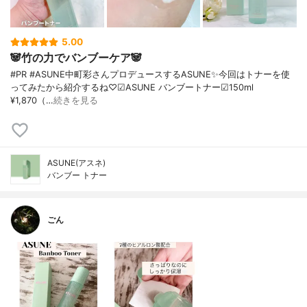
5.00
🐼竹の力でバンブーケア🐼
#PR #ASUNE中町彩さんプロデュースするASUNE✨今回はトナーを使
ってみたから紹介するね♡☑︎ASUNE バンブートナー☑︎150ml
¥1,870（…
続きを見る
ASUNE(アスネ)
バンブー トナー
ごん