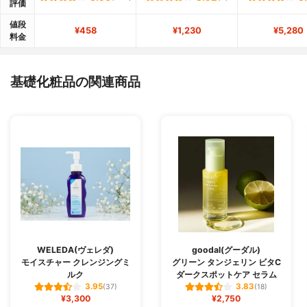
評価
値段
¥458
¥1,230
¥5,280
料金
基礎化粧品の関連商品
WELEDA(ヴェレダ)
goodal(グーダル)
モイスチャー クレンジングミ
グリーン タンジェリン ビタC
ルク
ダークスポットケア セラム
3.95
3.83
(37)
(18)
¥3,300
¥2,750