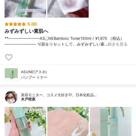
5.00
みずみずしい素肌へ
**————————⁡AS◡̈NE⁡Bamboo Toner⁡150ml / ¥1,870 （税込）⁡
————————⁡ ⁡⁡🫧肌をリセットして、みずみずしい素…
続きを見る
ASUNE(アスネ)
バンブー トナー
美容モニター、コスメ大好き♡、日本化粧品…
木戸咲夜