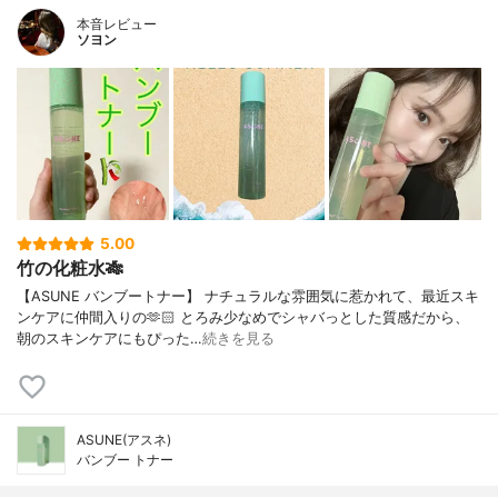
本音レビュー
ソヨン
5.00
竹の化粧水🎋
【ASUNE バンブートナー】 ナチュラルな雰囲気に惹かれて、最近スキ
ンケアに仲間入りの🫶🏻 とろみ少なめでシャバっとした質感だから、
朝のスキンケアにもぴった…
続きを見る
ASUNE(アスネ)
バンブー トナー