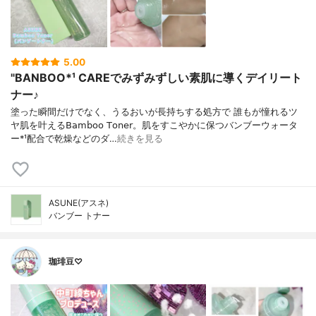
5.00
"BANBOO*¹ CAREでみずみずしい素肌に導くデイリート
ナー♪
塗った瞬間だけでなく、うるおいが長持ちする処方で 誰もが憧れるツ
ヤ肌を叶える𝖡𝖺𝗆𝖻𝗈𝗈 𝖳𝗈𝗇𝖾𝗋。肌をすこやかに保つバンブーウォータ
ー*¹配合で乾燥などのダ…
続きを見る
ASUNE(アスネ)
バンブー トナー
珈琲豆♡