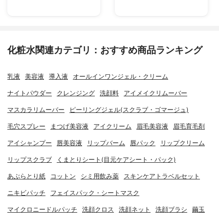
化粧水関連カテゴリ：おすすめ商品ランキング
乳液
美容液
導入液
オールインワンジェル・クリーム
ナイトパウダー
クレンジング
洗顔料
アイメイクリムーバー
マスカラリムーバー
ピーリングジェル(スクラブ・ゴマージュ)
毛穴スプレー
まつげ美容液
アイクリーム
眉毛美容液
眉毛育毛剤
アイシャンプー
唇美容液
リップバーム
唇パック
リップクリーム
リップスクラブ
くまとりシート(目元ケアシート・パック)
あぶらとり紙
コットン
シミ用飲み薬
スキンケアトラベルセット
ニキビパッチ
フェイスパック・シートマスク
マイクロニードルパッチ
洗顔クロス
洗顔ネット
洗顔ブラシ
繭玉