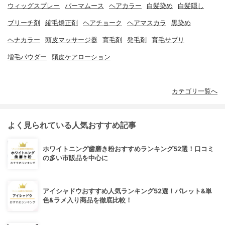
ウィッグスプレー
パーマムース
ヘアカラー
白髪染め
白髪隠し
ブリーチ剤
縮毛矯正剤
ヘアチョーク
ヘアマスカラ
黒染め
ヘナカラー
頭皮マッサージ器
育毛剤
発毛剤
育毛サプリ
増毛パウダー
頭皮ケアローション
カテゴリ一覧へ
よく見られている人気おすすめ記事
ホワイトニング歯磨き粉おすすめランキング52選！口コミ
の多い市販品を中心に
アイシャドウおすすめ人気ランキング52選！パレット&単
色&ラメ入り商品を徹底比較！