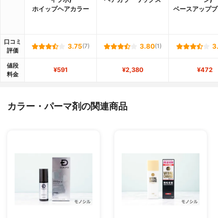
ホイップヘアカラー
ベースアップブ
口コミ
3.75
(7)
3.80
(1)
3
評価
値段
¥591
¥2,380
¥472
料金
カラー・パーマ剤の関連商品