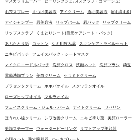
マスカラリムーバー
ピーリングジェル(スクラブ・ゴマージュ)
毛穴スプレー
まつげ美容液
アイクリーム
眉毛美容液
眉毛育毛剤
アイシャンプー
唇美容液
リップバーム
唇パック
リップクリーム
リップスクラブ
くまとりシート(目元ケアシート・パック)
あぶらとり紙
コットン
シミ用飲み薬
スキンケアトラベルセット
ニキビパッチ
フェイスパック・シートマスク
マイクロニードルパッチ
洗顔クロス
洗顔ネット
洗顔ブラシ
繭玉
電動洗顔ブラシ
美白クリーム
セラミドクリーム
プラセンタクリーム
ホホバオイル
スクワランオイル
ローズヒップオイル
マルラオイル
フェイスクリーム・ジェル・バーム
ナイトクリーム
ワセリン
ほうれい線クリーム
シワ改善クリーム
ニキビ塗り薬
美顔ローラー
美顔スチーマー
ウォーターピーリング
リフトアップ美顔器
小顔ベルト
毛穴吸引器
かっさプレート