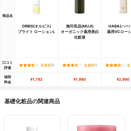
商品名
ORBIS(オルビス)
無印良品(MUJI)
HABA(ハー
ブライト ローションL
オーガニック薬用美白
薬用VCロー
化粧液
口コミ
3.83
(2)
3.80
(1)
3
評価
値段
¥1,782
¥1,990
¥2,990
料金
基礎化粧品の関連商品