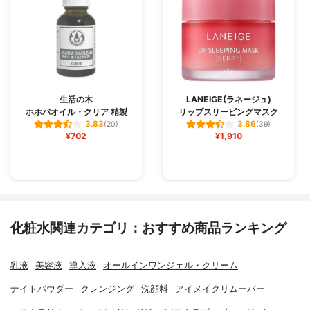
生活の木
LANEIGE(ラネージュ)
ホホバオイル・クリア 精製
リップスリーピングマスク
3.83
3.86
(20)
(39)
¥702
¥1,910
化粧水関連カテゴリ：おすすめ商品ランキング
乳液
美容液
導入液
オールインワンジェル・クリーム
ナイトパウダー
クレンジング
洗顔料
アイメイクリムーバー