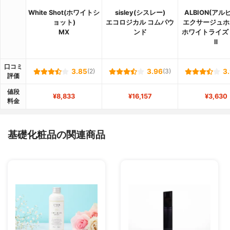
White Shot(ホワイトシ
sisley(シスレー)
ALBION(アル
ョット)
エコロジカル コムパウ
エクサージュホ
MX
ンド
ホワイトライズ
Ⅱ
口コミ
3.85
(2)
3.96
(3)
3
評価
値段
¥8,833
¥16,157
¥3,630
料金
基礎化粧品の関連商品