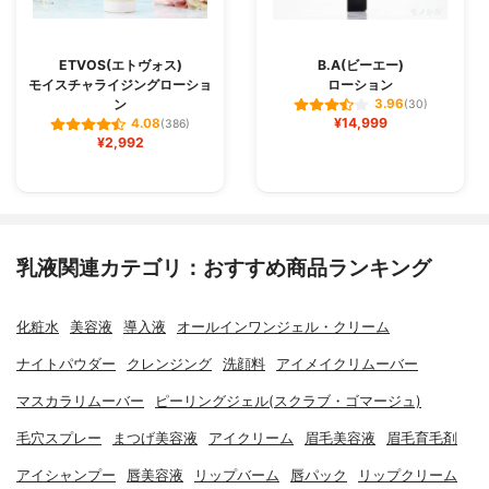
ETVOS(エトヴォス)
B.A(ビーエー)
モイスチャライジングローショ
ローション
ン
3.96
(30)
¥14,999
4.08
(386)
¥2,992
乳液関連カテゴリ：おすすめ商品ランキング
化粧水
美容液
導入液
オールインワンジェル・クリーム
ナイトパウダー
クレンジング
洗顔料
アイメイクリムーバー
マスカラリムーバー
ピーリングジェル(スクラブ・ゴマージュ)
毛穴スプレー
まつげ美容液
アイクリーム
眉毛美容液
眉毛育毛剤
アイシャンプー
唇美容液
リップバーム
唇パック
リップクリーム