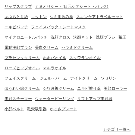
リップスクラブ
くまとりシート(目元ケアシート・パック)
あぶらとり紙
コットン
シミ用飲み薬
スキンケアトラベルセット
ニキビパッチ
フェイスパック・シートマスク
マイクロニードルパッチ
洗顔クロス
洗顔ネット
洗顔ブラシ
繭玉
電動洗顔ブラシ
美白クリーム
セラミドクリーム
プラセンタクリーム
ホホバオイル
スクワランオイル
ローズヒップオイル
マルラオイル
フェイスクリーム・ジェル・バーム
ナイトクリーム
ワセリン
ほうれい線クリーム
シワ改善クリーム
ニキビ塗り薬
美顔ローラー
美顔スチーマー
ウォーターピーリング
リフトアップ美顔器
小顔ベルト
毛穴吸引器
かっさプレート
カテゴリ一覧へ