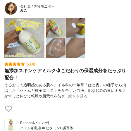
会社員 / 美容モニター
みこ
5.00
無添加スキンケアミルク🍋こだわりの保湿成分をたっぷり
配合！
うるおって透明感のある肌へ。イネ科の一年草「はと麦」の種子から抽
出した「ハトムギ種子エキス」を配合した乳液。肌なじみの良いミルク
がすっと伸びて乾燥や肌荒れを防ぎ…
続きを見る
Paenna(パエンナ)
ハトムギ乳液 in ビタミンC誘導体