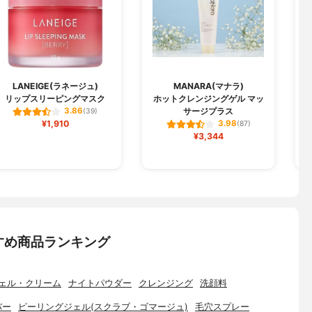
LANEIGE(ラネージュ)
MANARA(マナラ)
リップスリーピングマスク
ホットクレンジングゲル マッ
サージプラス
3.86
(39)
¥1,910
3.98
(87)
¥3,344
すめ商品ランキング
ェル・クリーム
ナイトパウダー
クレンジング
洗顔料
バー
ピーリングジェル(スクラブ・ゴマージュ)
毛穴スプレー