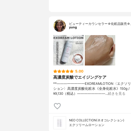
ビューティーカウンセラー☆化粧品販売☆
yung
5.00
高濃度炭酸でエイジングケア
**⁡————————⁡EXOREAMLOTION〈エク
ション〉高濃度炭酸化粧水《全身化粧水》⁡150g /
¥9,130（税込）————————⁡…
続きを見る
NEO COLLECTION(ネオコレクション)
エクソリームローション