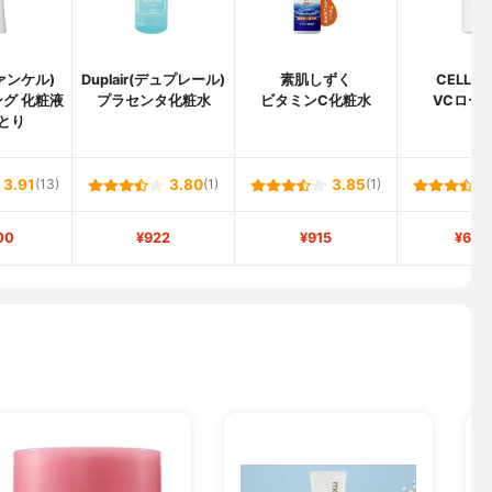
ファンケル)
Duplair(デュプレール)
素肌しずく
CELLA
グ 化粧液
プラセンタ化粧水
ビタミンC化粧水
VCロー
っとり
3.91
(13)
3.80
(1)
3.85
(1)
00
¥922
¥915
¥6,3