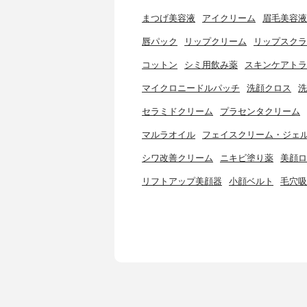
まつげ美容液
アイクリーム
眉毛美容液
唇パック
リップクリーム
リップスクラ
コットン
シミ用飲み薬
スキンケアトラ
マイクロニードルパッチ
洗顔クロス
洗
セラミドクリーム
プラセンタクリーム
マルラオイル
フェイスクリーム・ジェ
シワ改善クリーム
ニキビ塗り薬
美顔ロ
リフトアップ美顔器
小顔ベルト
毛穴吸