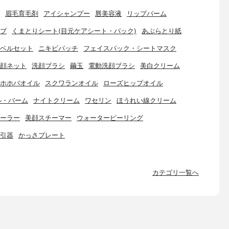
眉毛育毛剤
アイシャンプー
唇美容液
リップバーム
ブ
くまとりシート(目元ケアシート・パック)
あぶらとり紙
ベルセット
ニキビパッチ
フェイスパック・シートマスク
顔ネット
洗顔ブラシ
繭玉
電動洗顔ブラシ
美白クリーム
ホホバオイル
スクワランオイル
ローズヒップオイル
ル・バーム
ナイトクリーム
ワセリン
ほうれい線クリーム
ーラー
美顔スチーマー
ウォーターピーリング
引器
かっさプレート
カテゴリ一覧へ