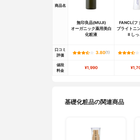
商品名
無印良品(MUJI)
FANCL(
オーガニック薬用美白
ブライトニン
化粧液
Ⅱ し
口コミ
3.80
(1)
評価
値段
¥1,990
¥1,7
料金
基礎化粧品の関連商品