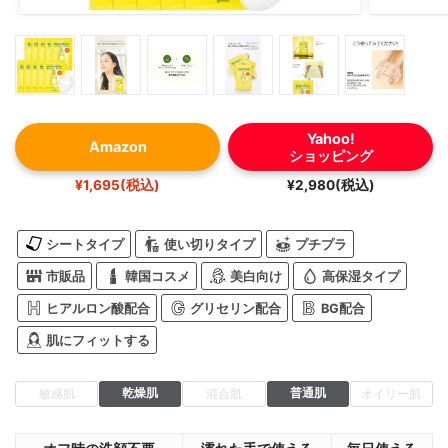
Yahoo!
Amazon
ショッピング
¥1,695(税込)
¥2,980(税込)
シートタイプ
使い切りタイプ
プチプラ
市販品
韓国コスメ
美白向け
高保湿タイプ
ヒアルロン酸配合
グリセリン配合
BG配合
肌にフィットする
乾燥肌
普通肌
敏感肌
混合肌
オイリー肌