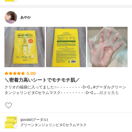
あやか
5.00
＼密着力高いシートでモチモチ肌／
クリオの福袋に入ってました✨- - - - - - - - -▷◁.｡#グーダルグリーン
タンジェリンビタCセラムマスク- - - - - - - - -▷◁.｡…
続きを見る
goodal(グーダル)
グリーンタンジェリンビタCセラムマスク