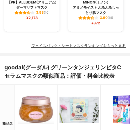
【PR】ALLUDEM(アリュデム)
MINON(ミノン)
ダーマリフトマスク
アミノモイスト ぷるぷるしっ
とり肌マスク
3.98
(10)
¥2,178
3.90
(15)
¥872
フェイスパック・シートマスクランキングをもっと見る
goodal(グーダル) グリーンタンジェリンビタC
セラムマスクの類似商品：評価・料金比較表
商品名