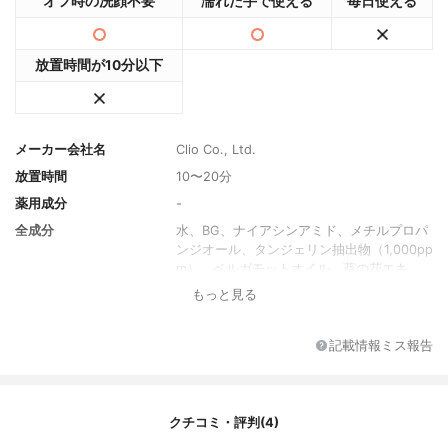
オフ時の洗顔不要
濡れた手で使える
毎日使える
放置時間が10分以下
メーカー会社名
Clio Co., Ltd.
放置時間
10〜20分
薬用成分
-
全成分
水、BG、ナイアシンアミド、メチルプロパ
ンジオール、タンジェリン抽出物（1,000pp
m）、ベルガモットオイル、葵の花エキ
ス、レモンピールオイル、ラベンダーオイ
もっと見る
ル、 イランイラン花オイル、オレンジピー
ルオイル、ユーカリの葉抽出物、グリセリ
ン、ジグリセリン、ヒドロキシアセトフェ
記載情報ミス報告
ノン、アラントイン、アンモニウムアクリ
ロイルジメチルタウレート/ VPコポリマ
ー、トロメタミン、ポリグリセリル-10ラウ
レート、ポリグリセリル-10グリチルグリグ
クチコミ・評判(4)
リリル、カプリリル 1,2-ヘキサンジオー