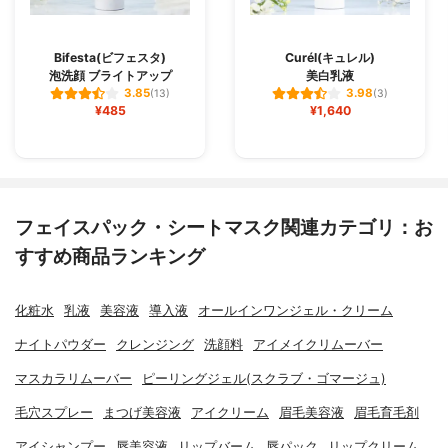
Bifesta(ビフェスタ)
Curél(キュレル)
泡洗顔 ブライトアップ
美白乳液
3.85
3.98
(13)
(3)
¥485
¥1,640
フェイスパック・シートマスク関連カテゴリ：お
すすめ商品ランキング
化粧水
乳液
美容液
導入液
オールインワンジェル・クリーム
ナイトパウダー
クレンジング
洗顔料
アイメイクリムーバー
マスカラリムーバー
ピーリングジェル(スクラブ・ゴマージュ)
毛穴スプレー
まつげ美容液
アイクリーム
眉毛美容液
眉毛育毛剤
アイシャンプー
唇美容液
リップバーム
唇パック
リップクリーム