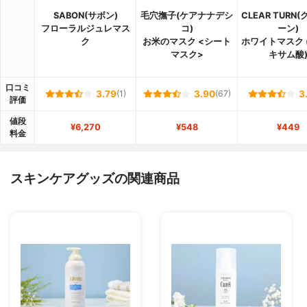
SABON(サボン)
毛穴撫子(ケアナナデシ
CLEAR TURN
フローラルジュレマス
コ)
ーン)
ク
お米のマスク <シート
ホワイトマスク 
マスク>
キサム酸
口コミ
3.79
(1)
3.90
(67)
3
評価
値段
¥6,270
¥548
¥449
料金
スキンケアグッズの関連商品