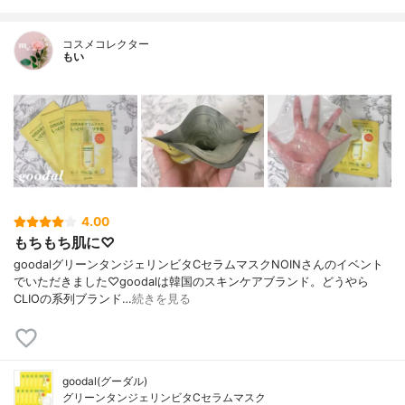
ル、アデノシン、加水分解ホホバエステ
ル、ヒアルロン酸ナトリウム、アルブチ
コスメコレクター
ン、アスコルビルグルコシド（100ppm）、
もい
アカシアセネガルガム、カプリル/カプリン
トリグリセリド、マルトデキストリン、糖
加水分解物、アスコルビン酸、炭酸ナトリ
ウム、トコフェロール、カルソフリン、キ
サントフィル 、二ナトリウムEDTA
内容量
10枚（1枚/30ml）
香り
柑橘系の爽やかな香り
製造国
韓国
4.00
内容量のバリエーション
-
もちもち肌に♡
goodalグリーンタンジェリンビタCセラムマスクNOINさんのイベント
でいただきました♡goodalは韓国のスキンケアブランド。どうやら
CLIOの系列ブランド…
続きを見る
goodal(グーダル)
グリーンタンジェリンビタCセラムマスク