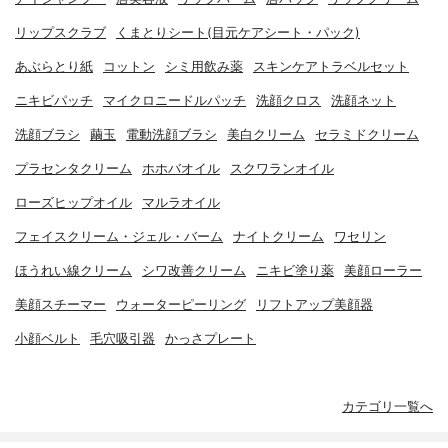
リップスクラブ
くまとりシート(目元ケアシート・パック)
あぶらとり紙
コットン
シミ用飲み薬
スキンケアトラベルセット
ニキビパッチ
マイクロニードルパッチ
洗顔クロス
洗顔ネット
洗顔ブラシ
繭玉
電動洗顔ブラシ
美白クリーム
セラミドクリーム
プラセンタクリーム
ホホバオイル
スクワランオイル
ローズヒップオイル
マルラオイル
フェイスクリーム・ジェル・バーム
ナイトクリーム
ワセリン
ほうれい線クリーム
シワ改善クリーム
ニキビ塗り薬
美顔ローラー
美顔スチーマー
ウォーターピーリング
リフトアップ美顔器
小顔ベルト
毛穴吸引器
かっさプレート
カテゴリ一覧へ