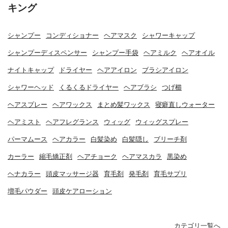
キング
シャンプー
コンディショナー
ヘアマスク
シャワーキャップ
シャンプーディスペンサー
シャンプー手袋
ヘアミルク
ヘアオイル
ナイトキャップ
ドライヤー
ヘアアイロン
ブラシアイロン
シャワーヘッド
くるくるドライヤー
ヘアブラシ
つげ櫛
ヘアスプレー
ヘアワックス
まとめ髪ワックス
寝癖直しウォーター
ヘアミスト
ヘアフレグランス
ウィッグ
ウィッグスプレー
パーマムース
ヘアカラー
白髪染め
白髪隠し
ブリーチ剤
カーラー
縮毛矯正剤
ヘアチョーク
ヘアマスカラ
黒染め
ヘナカラー
頭皮マッサージ器
育毛剤
発毛剤
育毛サプリ
増毛パウダー
頭皮ケアローション
カテゴリ一覧へ