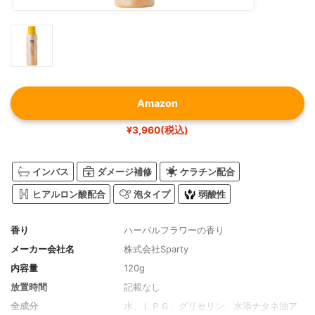
Amazon
¥3,960(税込)
インバス
ダメージ補修
ケラチン配合
ヒアルロン酸配合
泡タイプ
弱酸性
香り
ハーバルフラワーの香り
メーカー会社名
株式会社Sparty
内容量
120g
放置時間
記載なし
全成分
水、ＬＰＧ、グリセリン、水添ナタネ油ア