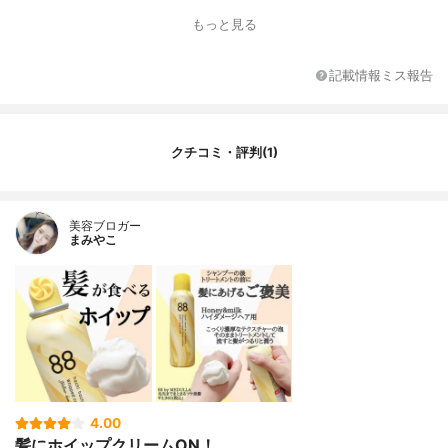
ルコール、アモジメチコン、ヒドロキシプ
もっと見る
ロピルトリモニウム加水分解ケラチン （羊
毛）、加水分解シルク、加水分解コンキオ
リン、セテアラミドエチルジエトニウム加
記載情報ミス報告
水分解コメタンパク、ハチミツ、乳エキ
ス、乳糖、スフィンゴミエリン、ローヤル
ゼリーエキス、リンゴ酸ジイソステアリ
ル、ラウロイルグルタミン酸ジ（フィトス
クチコミ・評判(1)
テリル、オクチルドデシル）、ラウラミノ
プロピオン酸Ｎａ、イソステアロイル加水
分解コラーゲン、加水分解ヒアルロン酸、
ポリグリセリル－４ ラウリルエーテル、イ
美容ブロガー
ソステアリルアルコール、オクチルドデカ
まみやこ
ノール、ジココジモニウムクロリド、セテ
ス－２０、ヤシ油アルキルグルコシド、二
酸化炭素、ヤシアルコール、ステアルトリ
モニウムクロリド、セタノール、 ステアリ
ルアルコール、エタノール、ＢＧ、クエン
酸、イソステアリン酸、フェノキシエタノ
ール、香料、赤１０２、黄２０３
4.00
髪にホイップクリームON！