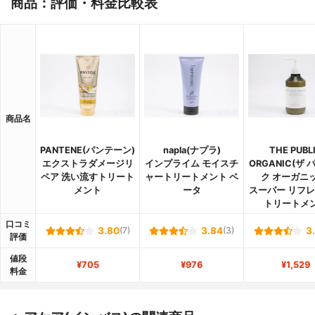
商品：評価・料金比較表
商品名
PANTENE(パンテーン)
napla(ナプラ)
THE PUBL
エクストラダメージリ
インプライム モイスチ
ORGANIC(ザ
ペア 洗い流すトリート
ャートリートメント ベ
ク オーガニッ
メント
ータ
スーパー リフ
トリートメ
口コミ
3.80
(7)
3.84
(3)
3
評価
値段
¥705
¥976
¥1,529
料金