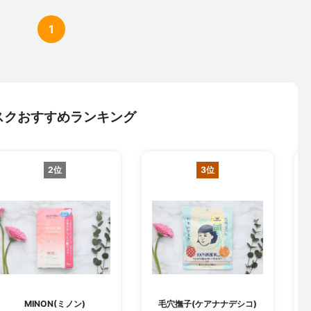
1
スクおすすめランキング
2位
3位
MINON(ミノン)
毛穴撫子(ケアナナデシコ)
B