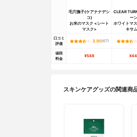
毛穴撫子(ケアナナデシ
CLEAR TU
コ)
ーン
お米のマスク <シート
ホワイトマス
マスク>
キサム
口コミ
3.90
(67)
評価
値段
¥548
¥44
料金
スキンケアグッズの関連商