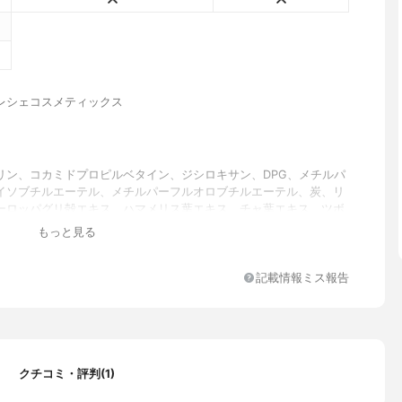
レシェコスメティックス
リン、コカミドプロピルベタイン、ジシロキサン、DPG、メチルパ
イソブチルエーテル、メチルパーフルオロブチルエーテル、炭、リ
ーロッパグリ殻エキス、ハマメリス葉エキス、チャ葉エキス、ツボ
、カンゾウ根エキス、チョウセンゴミシ果実エキス、オウゴン根エ
もっと見る
ルロン酸Ｎａ、ハス花エキス、ツバキ花エキス、ダイウイキョウ果
ベルガモット果実油、BG、ラウロイルグルタミン酸Na、塩化Na、
エチルセルロース、カプリリルグリコール、プロパンジオール、エ
記載情報ミス報告
ルグリセリン、1,2−ヘキサンジオール
入り
トの香り
クチコミ・評判(1)