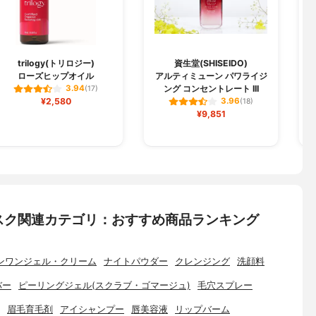
trilogy(トリロジー)
資生堂(SHISEIDO)
ローズヒップオイル
アルティミューン パワライジ
ング コンセントレート III
3.94
(17)
¥2,580
3.96
(18)
¥9,851
スク関連カテゴリ：おすすめ商品ランキング
ンワンジェル・クリーム
ナイトパウダー
クレンジング
洗顔料
バー
ピーリングジェル(スクラブ・ゴマージュ)
毛穴スプレー
眉毛育毛剤
アイシャンプー
唇美容液
リップバーム