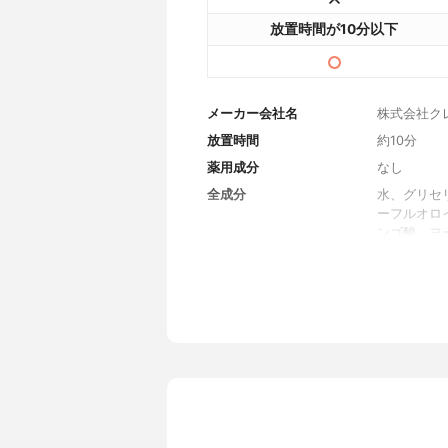
放置時間が10分以下
メーカー会社名
株式会社ク
放置時間
約10分
薬用成分
なし
全成分
水、グリセ
ーフルオロ
ンゴ酸、ヨ
クサエキス
キス、ヒア
実エキス、
ヒドロキシ
チルヘキシ
内容量
25ml×8枚
香り
ベルガモッ
製造国
韓国
内容量のバリエーション
なし