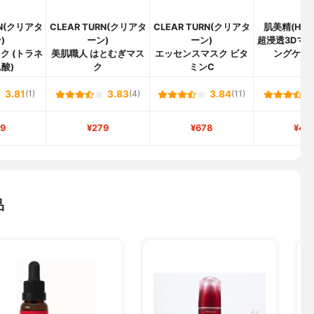
RN(クリアタ
CLEAR TURN(クリアタ
CLEAR TURN(クリアタ
肌美精(HADA
)
ーン)
ーン)
超浸透3Dマス
ク (トラネ
美肌職人 はとむぎマス
エッセンスマスク ビタ
ングケア 
酸)
ク
ミンC
3.81
(1)
3.83
(4)
3.84
(11)
9
¥279
¥678
¥46
品