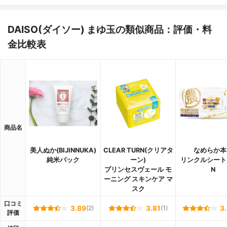
DAISO(ダイソー) まゆ玉の類似商品：評価・料
金比較表
商品名
美人ぬか(BIJINNUKA)
CLEAR TURN(クリアタ
なめらか本
純米パック
ーン)
リンクルシート
プリンセスヴェール モ
N
ーニング スキンケア マ
スク
口コミ
3.89
(2)
3.81
(1)
3
評価