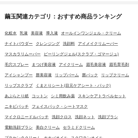
繭玉関連カテゴリ：おすすめ商品ランキング
化粧水
乳液
美容液
導入液
オールインワンジェル・クリーム
ナイトパウダー
クレンジング
洗顔料
アイメイクリムーバー
マスカラリムーバー
ピーリングジェル(スクラブ・ゴマージュ)
毛穴スプレー
まつげ美容液
アイクリーム
眉毛美容液
眉毛育毛剤
アイシャンプー
唇美容液
リップバーム
唇パック
リップクリーム
リップスクラブ
くまとりシート(目元ケアシート・パック)
あぶらとり紙
コットン
シミ用飲み薬
スキンケアトラベルセット
ニキビパッチ
フェイスパック・シートマスク
マイクロニードルパッチ
洗顔クロス
洗顔ネット
洗顔ブラシ
電動洗顔ブラシ
美白クリーム
セラミドクリーム
プラセンタクリーム
ホホバオイル
スクワランオイル