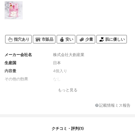
指穴あり
市販品
安い
少量
肌に優しい
メーカー会社名
株式会社大創産業
生産国
日本
内容量
4個入り
その他の効果
なし
もっと見る
記載情報ミス報告
クチコミ・評判(1)