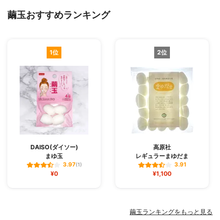
繭玉おすすめランキング
1位
2位
DAISO(ダイソー)
高原社
まゆ玉
レギュラーまゆだま
3.97
3.91
(1)
¥0
¥1,100
繭玉ランキングをもっと見る